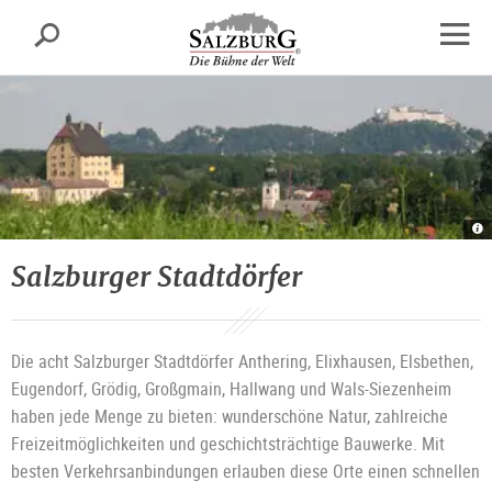
Salzburg
Suche
sr.skipnav.Zum
sr.skipnav.Zum
sr.skipnav.Zu
Inhalt
Hauptmenü
den
Navig
springen
springen
Kontaktinformationen
öffne
D
St
El
i
Salzburger Stadtdörfer
S
Sa
m
Bl
au
di
F
H
Die acht Salzburger Stadtdörfer Anthering, Elixhausen, Elsbethen,
|
©
T
Eugendorf, Grödig, Großgmain, Hallwang und Wals-Siezenheim
El
/
haben jede Menge zu bieten: wunderschöne Natur, zahlreiche
E
Fu
Freizeitmöglichkeiten und geschichtsträchtige Bauwerke. Mit
besten Verkehrsanbindungen erlauben diese Orte einen schnellen