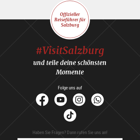
Offizieller
Reiseführer für
Salzburg
#VisitSalzburg
und teile deine schönsten
Momente
Folge uns auf
facebook
Youtube
Instagram
Whats
Tik
Tok
Haben Sie Fragen? Dann rufen Sie uns an!