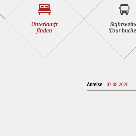
Unterkunft<br>finden
Sight
Unterkunft
Sightseein
buche
finden
Tour buch
Anreise