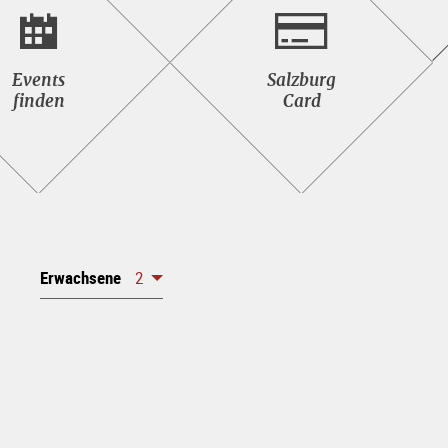
Events<br>finden
Salzburg<br>Card
Events
Salzburg
finden
Card
Erwachsene
2