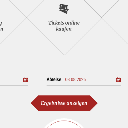
seeing<br>Tour
Tickets
g
Tickets online
n
online<br>kaufen
en
kaufen
Abreise
Ergebnisse anzeigen