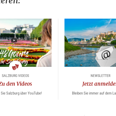
ieren:
Kunst
SALZBURG VIDEOS
NEWSLETTER
&
Zu den Videos
Jetzt anmeld
Kultur
 Sie Salzburg über YouTube!
Bleiben Sie immer auf dem L