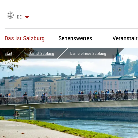
Sprachauswahl
DE
Das ist Salzburg
Sehenswertes
Veranstal
Start
Das ist Salzburg
Barrierefreies Salzburg