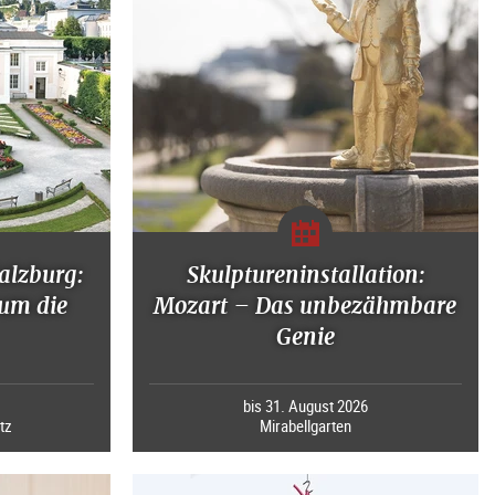
alzburg:
Skulptureninstallation:
um die
Mozart – Das unbezähmbare
Genie
bis 31. August 2026
tz
Mirabellgarten