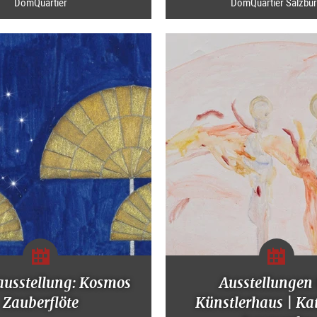
DomQuartier
DomQuartier Salzbu
ausstellung: Kosmos
Ausstellungen
Zauberflöte
Künstlerhaus | Ka