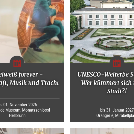
elweiß forever -
UNESCO-Welterbe S
ft, Musik und Tracht
Wer kümmert sich 
Stadt?!
is 01. November 2026
nde Museum, Monatsschlössl
bis 31. Januar 2027
Hellbrunn
Orangerie, Mirabellpla