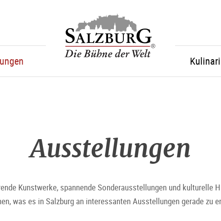
sr.skipnav.Zum
sr.skipnav.Zum
sr.skipnav.Zu
Salzburg
Inhalt
Hauptmenü
den
springen
springen
Kontaktinformationen
tungen
Kulinar
Ausstellungen
rende Kunstwerke, spannende Sonderausstellungen und kulturelle Hi
nen, was es in Salzburg an interessanten Ausstellungen gerade zu e