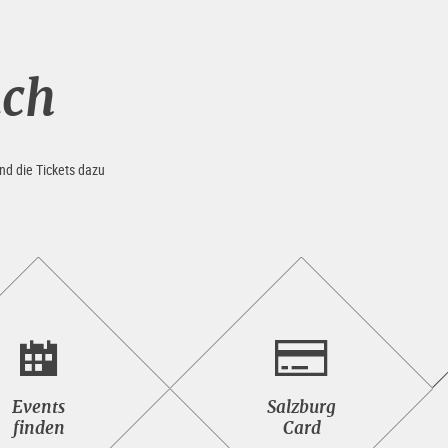
uch
nd die Tickets dazu
Events<br>finden
Salzburg<br>Card
Events
Salzburg
finden
Card