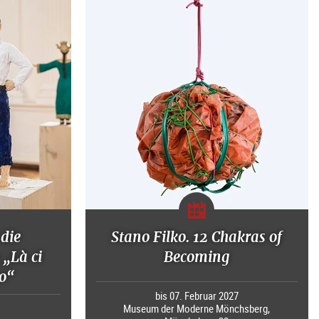
die
Stano Filko. 12 Chakras of
 „Là ci
Becoming
o“
bis 07. Februar 2027
Museum der Moderne Mönchsberg,