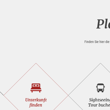
Pl
Finden Sie hier di
Unterkunft<br>finden
Sight
Unterkunft
Sightseein
buche
finden
Tour buch