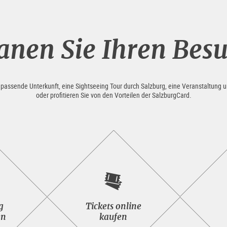
anen Sie Ihren Bes
e passende Unterkunft, eine Sightseeing Tour durch Salzburg, eine Veranstaltung u
oder profitieren Sie von den Vorteilen der SalzburgCard.
seeing<br>Tour
Tickets
g
Tickets online
n
online<br>kaufen
en
kaufen