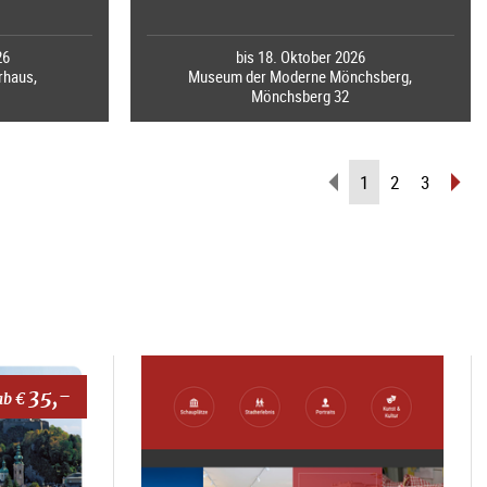
26
bis 18. Oktober 2026
rhaus,
Museum der Moderne Mönchsberg,
Mönchsberg 32
zurückblättern
(aktuelle
vor
1
2
3
Seite)
35,-
ab €