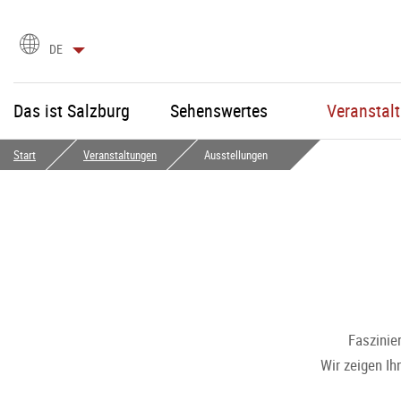
Sprachauswahl
DE
Das ist Salzburg
Sehenswertes
Veranstal
Start
Veranstaltungen
Ausstellungen
Faszinie
Wir zeigen Ih