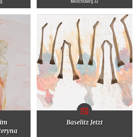
rg
Mönchsberg 32
 im
Baselitz Jetzt
teryna