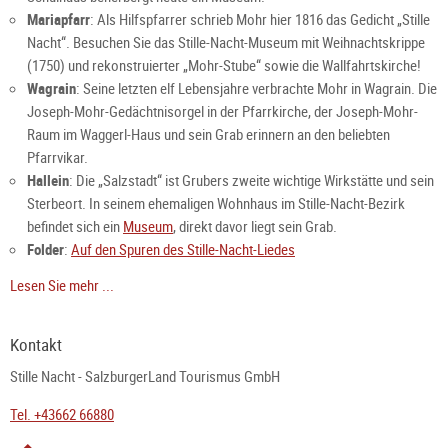
Mariapfarr
: Als Hilfspfarrer schrieb Mohr hier 1816 das Gedicht „Stille
Nacht“. Besuchen Sie das Stille-Nacht-Museum mit Weihnachtskrippe
(1750) und rekonstruierter „Mohr-Stube“ sowie die Wallfahrtskirche!
Wagrain
: Seine letzten elf Lebensjahre verbrachte Mohr in Wagrain. Die
Joseph-Mohr-Gedächtnisorgel in der Pfarrkirche, der Joseph-Mohr-
Raum im Waggerl-Haus und sein Grab erinnern an den beliebten
Pfarrvikar.
Hallein
: Die „Salzstadt“ ist Grubers zweite wichtige Wirkstätte und sein
Sterbeort. In seinem ehemaligen Wohnhaus im Stille-Nacht-Bezirk
befindet sich ein
Museum
, direkt davor liegt sein Grab.
Folder
:
Auf den Spuren des Stille-Nacht-Liedes
Lesen Sie mehr ...
Kontakt
Stille Nacht - SalzburgerLand Tourismus GmbH
Tel. +43662 66880