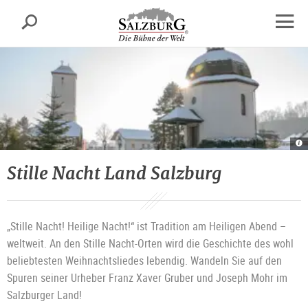
Salzburg
Suche
sr.skipnav.Zum
sr.skipnav.Zum
sr.skipnav.Zu
Inhalt
Hauptmenü
den
Navig
springen
springen
Kontaktinformationen
öffne
St
N
Ka
in
Stille Nacht Land Salzburg
Ob
in
Sa
|
©
G
St
A
„Stille Nacht! Heilige Nacht!“ ist Tradition am Heiligen Abend –
Kl
weltweit. An den Stille Nacht-Orten wird die Geschichte des wohl
beliebtesten Weihnachtsliedes lebendig. Wandeln Sie auf den
Spuren seiner Urheber Franz Xaver Gruber und Joseph Mohr im
Salzburger Land!