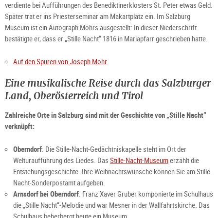
verdiente bei Aufführungen des Benediktinerklosters St. Peter etwas Geld.
Später trat er ins Priesterseminar am Makartplatz ein. Im Salzburg
Museum ist ein Autograph Mohrs ausgestellt: In dieser Niederschrift
bestätigte er, dass er „Stille Nacht“ 1816 in Mariapfarr geschrieben hatte.
Auf den Spuren von Joseph Mohr
Eine musikalische Reise durch das Salzburger
Land, Oberösterreich und Tirol
Zahlreiche Orte in Salzburg sind mit der Geschichte von „Stille Nacht“
verknüpft:
Oberndorf
: Die Stille-Nacht-Gedächtniskapelle steht im Ort der
Welturaufführung des Liedes. Das
Stille-Nacht-Museum
erzählt die
Entstehungsgeschichte. Ihre Weihnachtswünsche können Sie am Stille-
Nacht-Sonderpostamt aufgeben.
Arnsdorf bei Oberndorf
: Franz Xaver Gruber komponierte im Schulhaus
die „Stille Nacht“-Melodie und war Mesner in der Wallfahrtskirche. Das
Schulhaus beherbergt heute ein Museum.