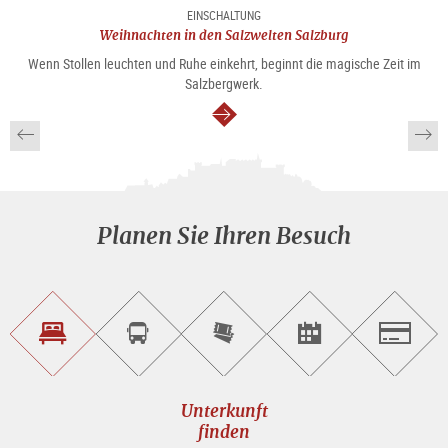
EINSCHALTUNG
Weihnachten in den Salzwelten Salzburg
Wenn Stollen leuchten und Ruhe einkehrt, beginnt die magische Zeit im
Salzbergwerk.
weiter
Planen Sie Ihren Besuch
Unterkunft<br>finden
Sightseeing<br>Tour
Tickets
Events<br>finden
Salzburg
buchen
online<br>kaufen
Unterkunft
finden