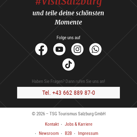
#VisitSalzburg
und teile deine schönsten
Momente
Folge uns auf
facebook
Youtube
Instagram
Whats
Tik
Tok
Haben Sie Fragen? Dann rufen Sie uns an!
Tel. +43 662 889 87-0
© 2026 – TSG Tourismus Salzburg GmbH
Kontakt
Jobs & Karriere
Newsroom
B2B
Impressum