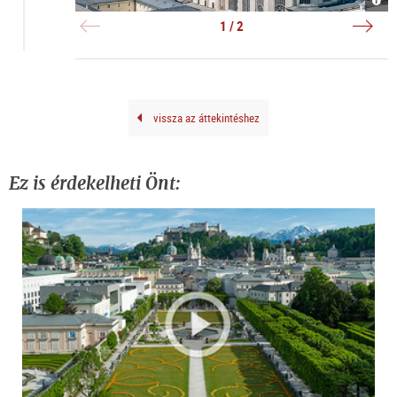
Fran
Alta
|
|
©
©
1 / 2
Anib
TSG
Trej
Brun
vissza az áttekintéshez
Ez is érdekelheti Önt: