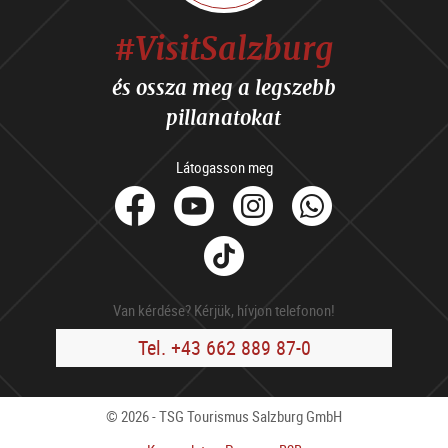
#VisitSalzburg
és ossza meg a legszebb
pillanatokat
Látogasson meg
facebook
Youtube
Instagram
Whats
Tik
Tok
Van kérdése? Kérjük, hívjon telefonon!
Tel. +43 662 889 87-0
© 2026 - TSG Tourismus Salzburg GmbH