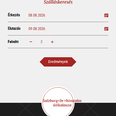
Szálláskeresés
Érkezés
Elutazás
Felnőtt
növelem
csökkentem
Felnőtt
Eredmények
Salzburg<br>hivatalos
útikalauza