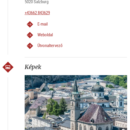
5020 Salzburg
+43662 843629
E-mail
Weboldal
Útvonaltervező
Képek