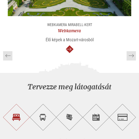
WEBKAMERA MIRABELL-KERT
Webkamera
Élő képek a Mozart-városból
Tovább
Tervezze meg látogatását
Szálláskeresés
Városnéző
Online
Rendezvény
Salzburg
túra
jegyvásárlás
keresése
foglalása