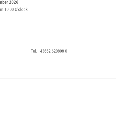
ember 2026
m 10:00 O'clock
Tel. +43662 620808-0