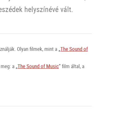
eszédek helyszínévé vált.
ználják. Olyan filmek, mint a „
The Sound of
 meg: a „
The Sound of Music
” film által, a