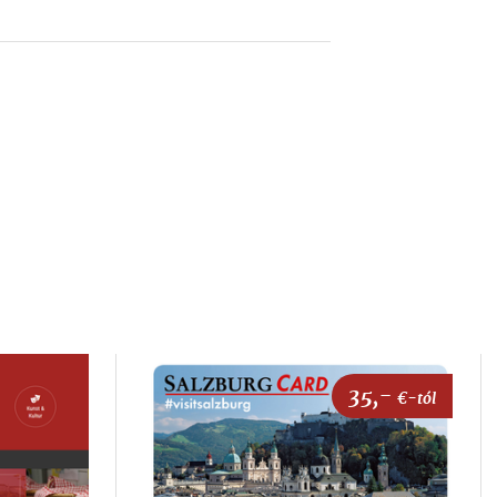
35,-
€-tól