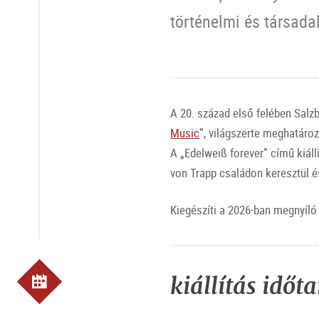
történelmi és társada
A 20. század első felében Salzbu
Music
”, világszerte meghatároz
A „Edelweiß forever” című kiál
von Trapp családon keresztül é
Kiegészíti a 2026-ban megnyíló
kiállítás időt