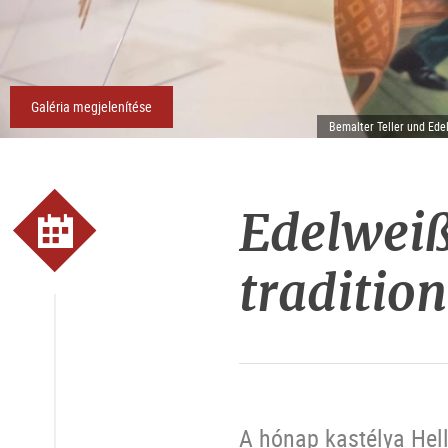
Galéria megjelenítése
Bemalter Teller und Ed
Edelweiß
traditio
A hónap kastélya Hel