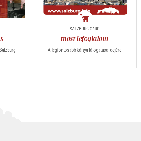
e
Csomag
SALZBURG CARD
es
most lefoglalom
“Salzburg
A legfontosabb kártya látogatása idejére