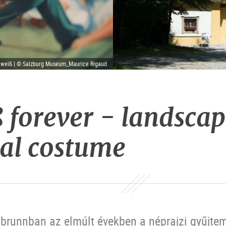
elweiß | © Salzburg Museum_Maurice Rigaud
 forever - landscap
nal costume
lbrunnban az elmúlt években a néprajzi gyűjte