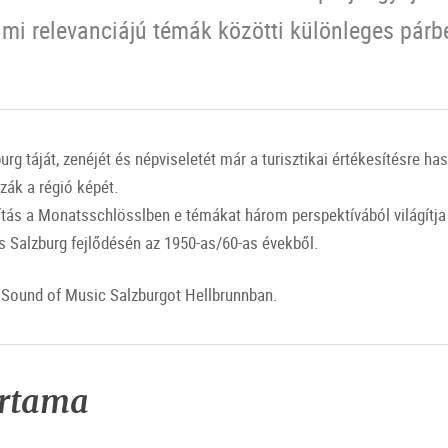
lmi relevanciájú témák közötti különleges párb
rg táját, zenéjét és népviseletét már a turisztikai értékesítésre has
zák a régió képét.
lítás a Monatsschlösslben e témákat három perspektívából világítja
s Salzburg fejlődésén az 1950-as/60-as évekből.
 Sound of Music Salzburgot Hellbrunnban.
artama