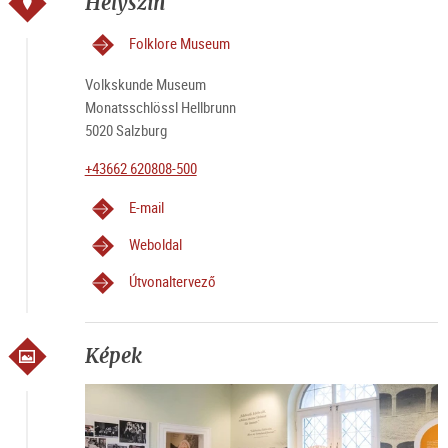
Helyszín
Folklore Museum
Volkskunde Museum
Monatsschlössl Hellbrunn
5020 Salzburg
+43662 620808-500
E-mail
Weboldal
Útvonaltervező
Képek