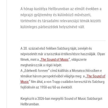
A hónap kastélya Hellbrunnban az elmúlt években a
néprajzi gyűjtemény és különböző művészeti,
történelmi és társadalmi relevanciájú témák közötti
különleges párbeszédek helyszínévé vált.
A 20. század első felében Salzburg táját, zenéjét és
népviseletét már a turisztikai értékesítésre használják. Olyan
filmek, mint a „
The Sound of Music
”, világszerte
meghatározzák a régió képét.
A „Edelweiß forever” című kiállítás a Monatsschlösslben e
témákat három perspektívából világítja meg: a „
The Sound of
Music
” film által, a von Trapp családon keresztül és Salzburg
fejlődésén az 1950-as/60-as évekből.
Kiegészíti a 2026-ban megnyíló Sound of Music Salzburgot
Hellbrunnban.