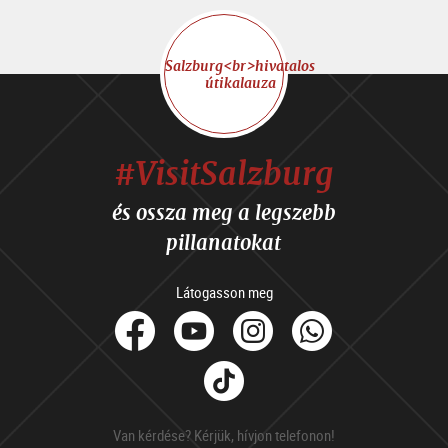
Salzburg<br>hivatalos
útikalauza
#VisitSalzburg
és ossza meg a legszebb
pillanatokat
Látogasson meg
facebook
Youtube
Instagram
Whats
Tik
Tok
Van kérdése? Kérjük, hívjon telefonon!