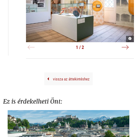
Auss
Bema
|
Telle
©
und
1 / 2
Salz
Edel
Mus
|
Riga
©
Salz
Mus
Riga
vissza az áttekintéshez
Ez is érdekelheti Önt: