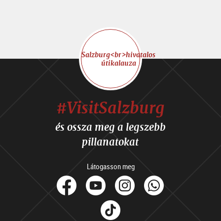
Salzburg<br>hivatalos
útikalauza
#VisitSalzburg
és ossza meg a legszebb
pillanatokat
Látogasson meg
facebook
Youtube
Instagram
Whats
Tik