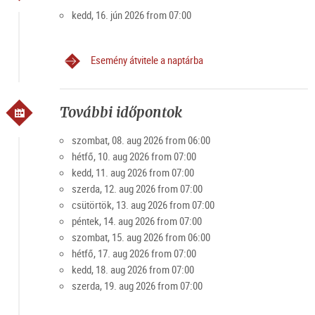
helyiek is értékelik a piac kellemes légkörét. Főleg hétvégén a
kedd, 16. jún 2026 from 07:00
tér népszerű találkozóhely fiatalok és idősek számára.
Esemény átvitele a naptárba
Specialitások: Mezőgazdasági termékek, kenyér,
péksütemények, hús és feldolgozott termékek, gyümölcs,
zöldség, szeszes italok
További időpontok
Piacnyitva tartás
szombat, 08. aug 2026 from 06:00
hétfő, 10. aug 2026 from 07:00
Hétfőtől péntekig 7-19 óráig, szombaton 6-15 óráig
kedd, 11. aug 2026 from 07:00
(ünnepnapokat kivéve)
szerda, 12. aug 2026 from 07:00
csütörtök, 13. aug 2026 from 07:00
péntek, 14. aug 2026 from 07:00
szombat, 15. aug 2026 from 06:00
hétfő, 17. aug 2026 from 07:00
kedd, 18. aug 2026 from 07:00
szerda, 19. aug 2026 from 07:00