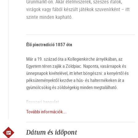
Grünmarkt-on. Akár élelmiszerek, szeszes italok,
virágok vagy fából készült játékok szuvenírként – itt
szinte minden kapható.
Élő piactradíció 1857 óta
Már a 19. század óta a Kollegienkirche árnyékában, az
Egyetem téren zajlik a Zöldpiac. Naponta, vasárnapok és
ünnepnapok kivételével, itt lehet böngészni: a kenyértől és
péksüteményektől kezdve a hús- és haltermékeken át a
gyümölcsökig és zöldségekig minden megtalálható.
Egyszeri hangulat
További információk….
Különösen szombaton különleges aura veszi körül a
Zöldpiacot. Amikor a piac standjai reggel 6-kor megnyitják
kapuikat és a város fokozatosan felébred, a Zöldpiac
Dátum és időpont
különösen nagy látogatottságnak örvend. A látogatók és a