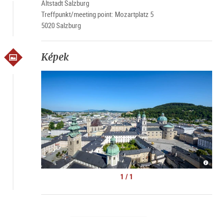
Altstadt Salzburg
Treffpunkt/meeting point: Mozartplatz 5
5020 Salzburg
Képek
Alts
von
Salz
1 / 1
|
©
Tour
Salz