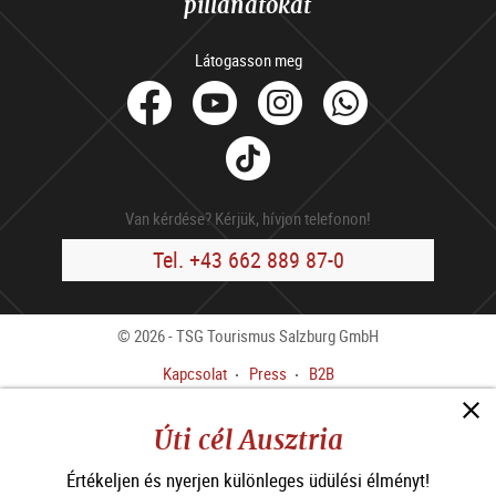
pillanatokat
Látogasson meg
facebook
Youtube
Instagram
Whats
Tik
Tok
Van kérdése? Kérjük, hívjon telefonon!
Tel. +43 662 889 87-0
© 2026 - TSG Tourismus Salzburg GmbH
Kapcsolat
Press
B2B
Impresszum
ÁSZF
Úti cél Ausztria
Adatvédelmi előírások
Akadálymentességi nyilatkozat
Értékeljen és nyerjen különleges üdülési élményt!