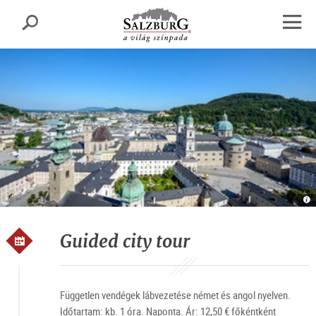
Salzburg
Keresés
sr.skipnav.Zum
sr.skipnav.Zum
sr.skipnav.Zu
Inhalt
Hauptmenü
den
Navig
springen
springen
Kontaktinformationen
megny
Al
v
S
T
Sa
Guided city tour
Független vendégek lábvezetése német és angol nyelven.
Időtartam: kb. 1 óra. Naponta. Ár: 12,50 € főkéntként