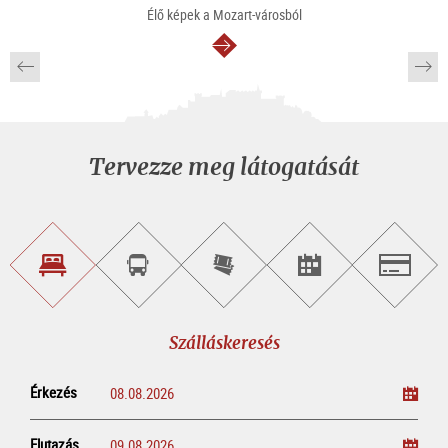
Élő képek a Mozart-városból
Tovább
Tervezze meg látogatását
Szálláskeresés
Városnéző
Online
Rendezvény
Salzburg
túra
jegyvásárlás
keresése
foglalása
Szálláskeresés
Érkezés
Elutazás