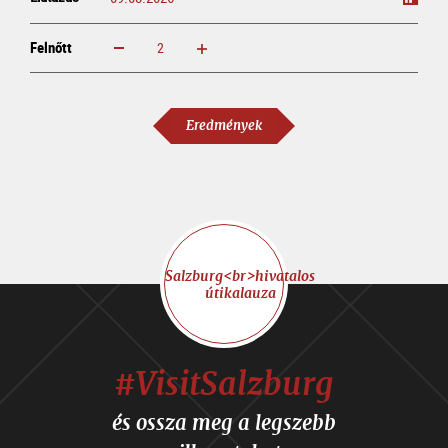
Felnőtt
növelem
csökkentem
Felnőtt
Eredmények
Salzburg<br>hivatalos
útikalauza
#VisitSalzburg
és ossza meg a legszebb