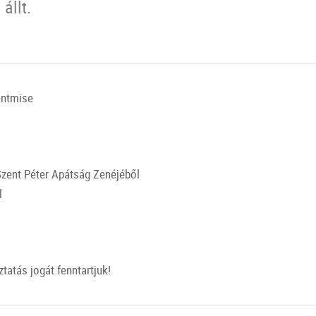
állt.
entmise
Szent Péter Apátság Zenéjéből
l
tatás jogát fenntartjuk!