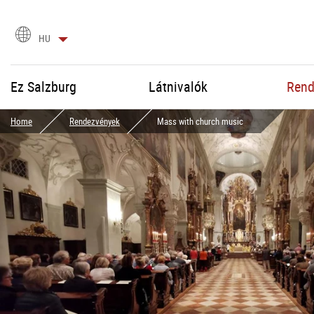
Nyelvválasztás
HU
Ez Salzburg
Látnivalók
Rend
Home
Rendezvények
Mass with church music