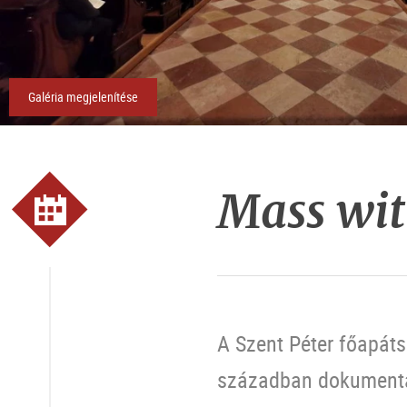
Galéria megjelenítése
Mass wit
A Szent Péter főapát
században dokumentál