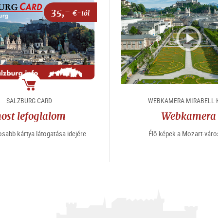
35,-
€-tól
Csomag
SALZBURG CARD
WEBKAMERA MIRABELL-
ost lefoglalom
Webkamera
osabb kártya látogatása idejére
Élő képek a Mozart-váro