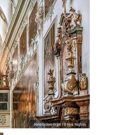
Hans-Gröber-Orgel | © Hiva Naghshi