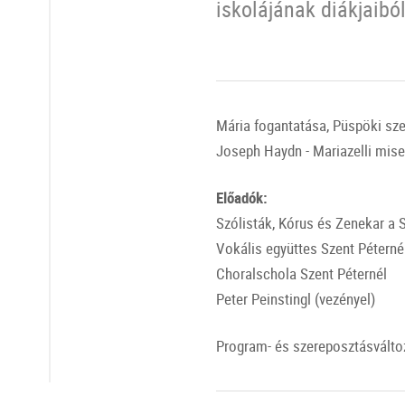
iskolájának diákjaiból 
Mária fogantatása, Püspöki sz
Joseph Haydn - Mariazelli mise
Előadók:
Szólisták, Kórus és Zenekar a 
Vokális együttes Szent Péterné
Choralschola Szent Péternél
Peter Peinstingl (vezényel)
Program- és szereposztásváltoz