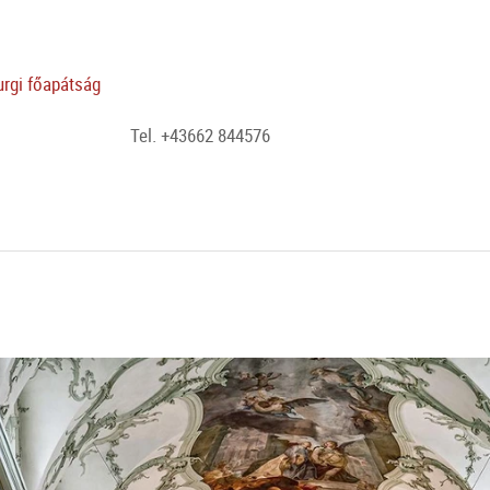
urgi főapátság
Tel. +43662 844576