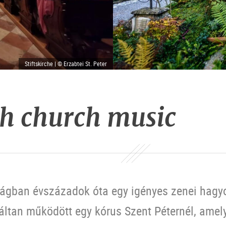
Stiftskirche | © Erzabtei St. Peter
h church music
ságban évszázadok óta egy igényes zenei hagy
tan működött egy kórus Szent Péternél, amely 