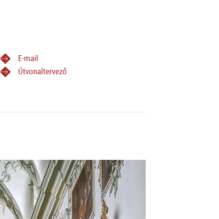
E-mail
Útvonaltervező