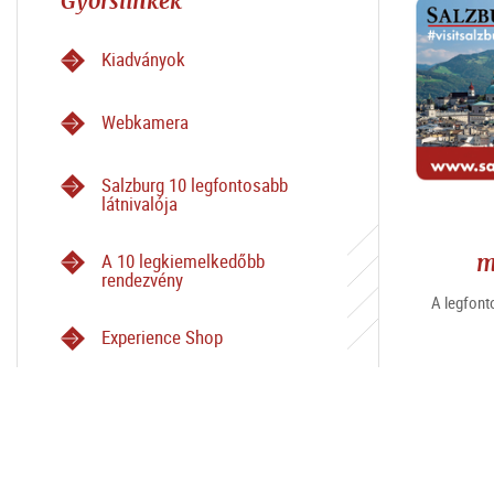
Gyorslinkek
Kiadványok
Webkamera
Salzburg 10 legfontosabb
látnivalója
m
A 10 legkiemelkedőbb
rendezvény
A legfont
Experience Shop