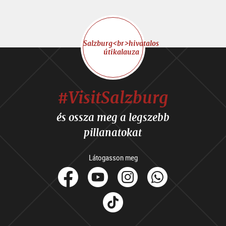
Salzburg<br>hivatalos
útikalauza
#VisitSalzburg
és ossza meg a legszebb
pillanatokat
Látogasson meg
facebook
Youtube
Instagram
Whats
Tik