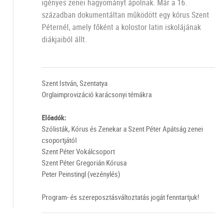
igényes zenei hagyományt ápolnak. Már a 16.
században dokumentáltan működött egy kórus Szent
Péternél, amely főként a kolostor latin iskolájának
diákjaiból állt.
Szent István, Szentatya
Orglaimprovizáció karácsonyi témákra
Előadók:
Szólisták, Kórus és Zenekar a Szent Péter Apátság zenei
csoportjától
Szent Péter Vokálcsoport
Szent Péter Gregorián Kórusa
Peter Peinstingl (vezénylés)
Program- és szereposztásváltoztatás jogát fenntartjuk!