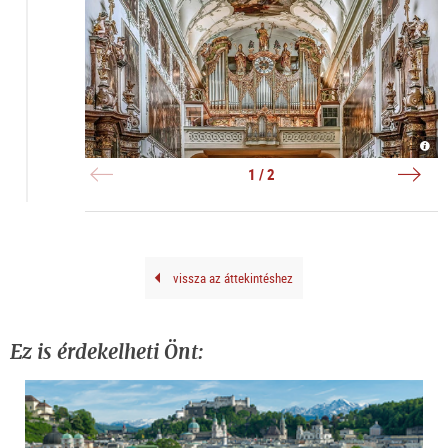
Hans
Stift
Gröb
|
Orge
©
1 / 2
|
Erza
©
St.
Hiva
Pete
Nagh
vissza az áttekintéshez
Ez is érdekelheti Önt: