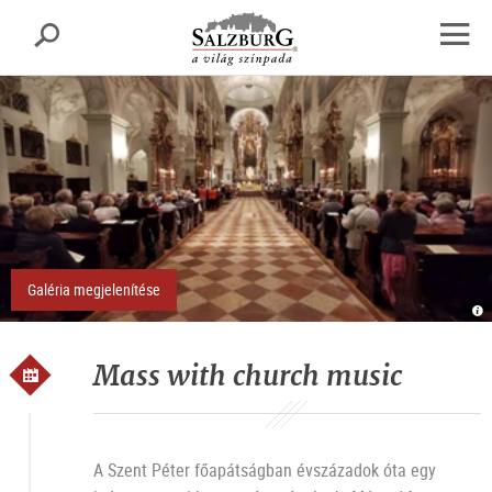
Salzburg
Keresés
sr.skipnav.Zum
sr.skipnav.Zum
sr.skipnav.Zu
Inhalt
Hauptmenü
den
Navig
springen
springen
Kontaktinformationen
megny
Galéria megjelenítése
St
Er
St
Pe
Mass with church music
A Szent Péter főapátságban évszázadok óta egy