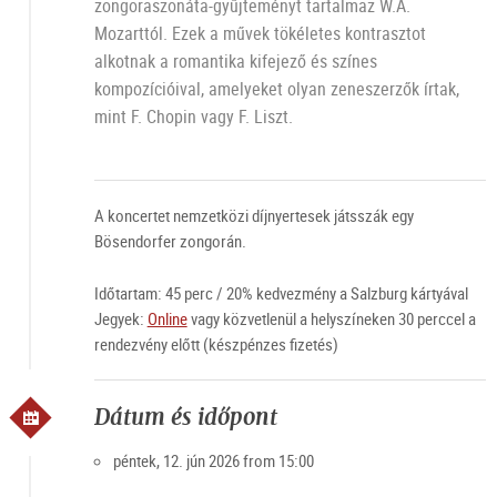
zongoraszonáta-gyűjteményt tartalmaz W.A.
Mozarttól. Ezek a művek tökéletes kontrasztot
alkotnak a romantika kifejező és színes
kompozícióival, amelyeket olyan zeneszerzők írtak,
mint F. Chopin vagy F. Liszt.
A koncertet nemzetközi díjnyertesek játsszák egy
Bösendorfer zongorán.
Időtartam: 45 perc / 20% kedvezmény a Salzburg kártyával
Jegyek:
Online
vagy közvetlenül a helyszíneken 30 perccel a
rendezvény előtt (készpénzes fizetés)
Dátum és időpont
péntek, 12. jún 2026 from 15:00