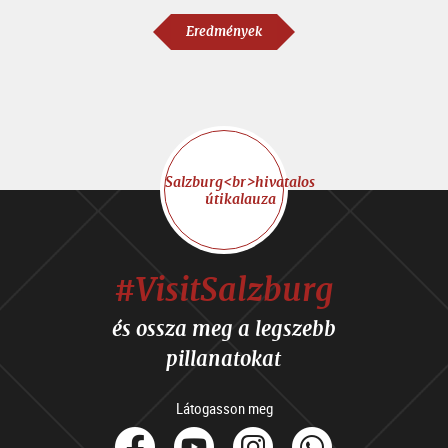
Eredmények
Salzburg<br>hivatalos
útikalauza
#VisitSalzburg
és ossza meg a legszebb
pillanatokat
Látogasson meg