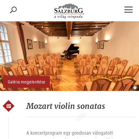
Salzburg
Keresés
sr.skipnav.Zum
sr.skipnav.Zum
sr.skipnav.Zu
Inhalt
Hauptmenü
den
Navig
springen
springen
Kontaktinformationen
megny
Galéria megjelenítése
Re
R
A
O
Mozart violin sonatas
A koncertprogram egy gondosan válogatott