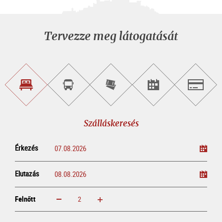
Tervezze meg látogatását
Szálláskeresés
Városnéző
Online
Rendezvény
Salzburg
túra
jegyvásárlás
keresése
foglalása
Szálláskeresés
Érkezés
Elutazás
Felnőtt
növelem
csökkentem
Felnőtt