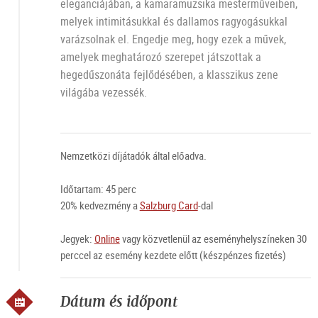
eleganciájában, a kamaramuzsika mesterműveiben,
melyek intimitásukkal és dallamos ragyogásukkal
varázsolnak el. Engedje meg, hogy ezek a művek,
amelyek meghatározó szerepet játszottak a
hegedűszonáta fejlődésében, a klasszikus zene
világába vezessék.
Nemzetközi díjátadók által előadva.
Időtartam: 45 perc
20% kedvezmény a
Salzburg Card
-dal
Jegyek:
Online
vagy közvetlenül az eseményhelyszíneken 30
perccel az esemény kezdete előtt (készpénzes fizetés)
Dátum és időpont