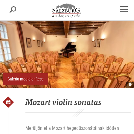
Salzburg
Keresés
sr.skipnav.Zum
sr.skipnav.Zum
sr.skipnav.Zu
Inhalt
Hauptmenü
den
Navig
springen
springen
Kontaktinformationen
megny
Galéria megjelenítése
Re
R
A
O
Mozart violin sonatas
Merüljön el a Mozart hegedűszonátáinak időtlen