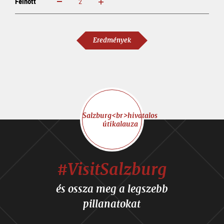
növelem
csökkentem
Felnőtt
Eredmények
Salzburg<br>hivatalos
útikalauza
#VisitSalzburg
és ossza meg a legszebb
pillanatokat