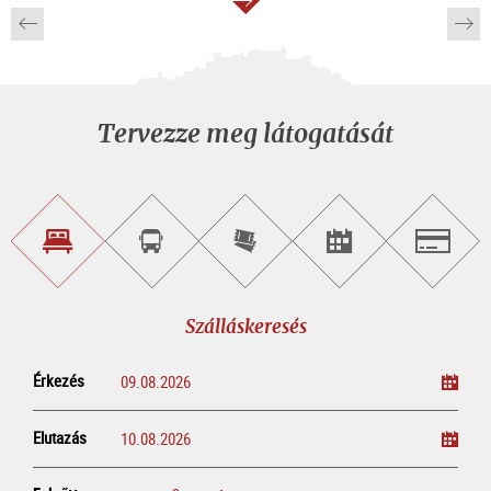
Tovább
Tervezze meg látogatását
Szálláskeresés
Városnéző
Online
Rendezvény
Salzburg
túra
jegyvásárlás
keresése
foglalása
Szálláskeresés
Érkezés
Elutazás
Felnőtt