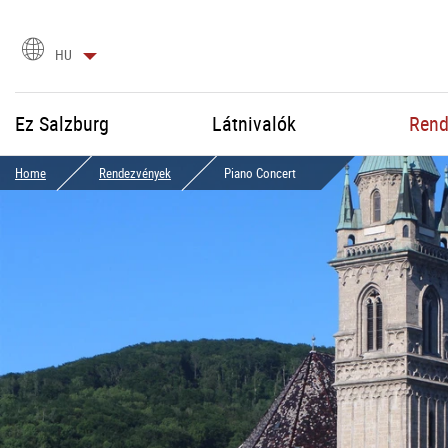
Nyelvválasztás
HU
Ez Salzburg
Látnivalók
Rend
Home
Rendezvények
Piano Concert