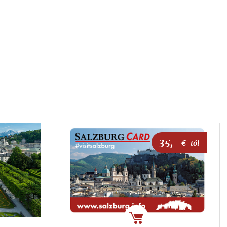
35,-
€-tól