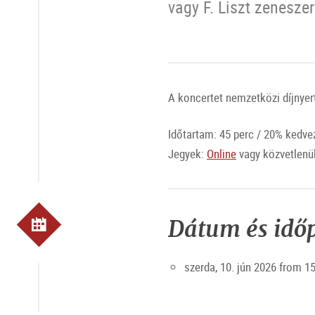
vagy F. Liszt zenesz
A koncertet nemzetközi díjnye
Időtartam: 45 perc / 20% kedv
Jegyek:
Online
vagy közvetlenül
Dátum és idő
szerda, 10. jún 2026 from 1