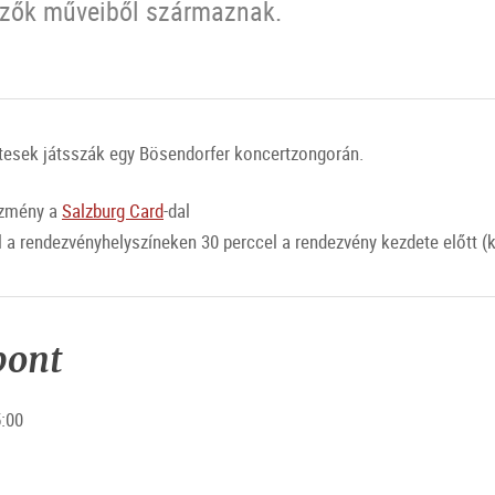
erzők műveiből származnak.
rtesek játsszák egy Bösendorfer koncertzongorán.
ezmény a
Salzburg Card
-dal
 a rendezvényhelyszíneken 30 perccel a rendezvény kezdete előtt (
pont
5:00