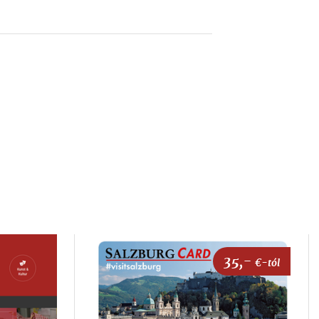
35,-
€-tól