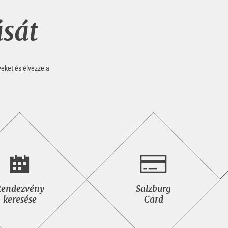
ását
yeket és élvezze a
Rendezvény
Salzburg<br>Card
endezvény
Salzburg
keresése
keresése
Card