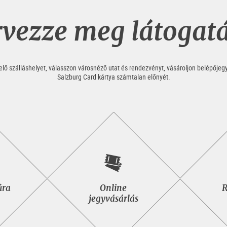
vezze meg látogat
ő szálláshelyet, válasszon városnéző utat és rendezvényt, vásároljon belépőjeg
Salzburg Card kártya számtalan előnyét.
néző
Online
úra
Online
R
jegyvásárlás
jegyvásárlás
lása