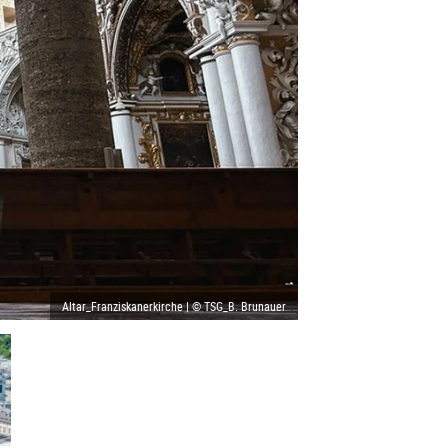
Altar_Franziskanerkirche | © TSG_B. Brunauer