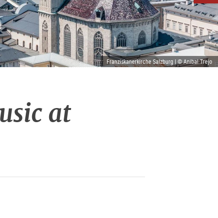
Franziskanerkirche Salzburg | © Anibal Trejo
sic at