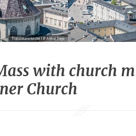
Franziskanerkirche | © Anibal Trejo
ass with church mu
ner Church