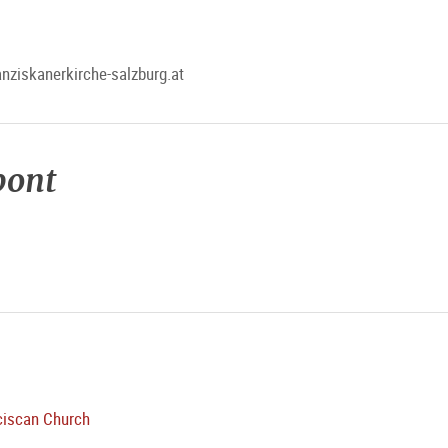
anziskanerkirche-salzburg.at
pont
nciscan Church