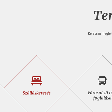
Ter
Keressen megfelel
Szálláskeresés
Város
Városnéző t
Szálláskeresés
túra
foglalása
fogla