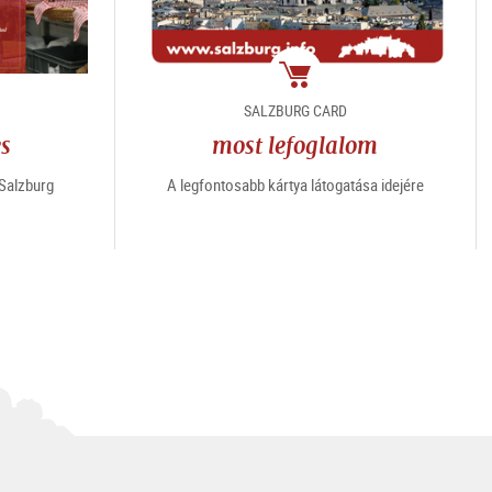
e
Csomag
SALZBURG CARD
es
most lefoglalom
“Salzburg
A legfontosabb kártya látogatása idejére