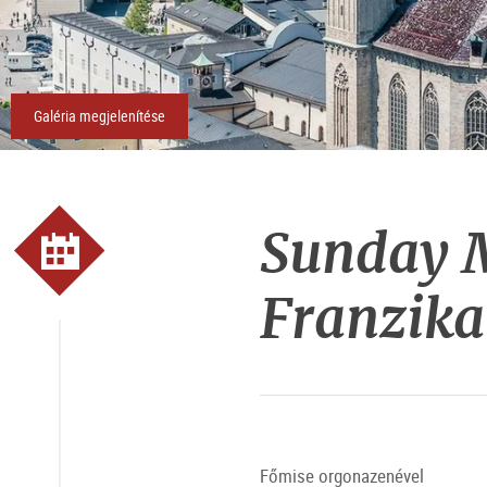
Galéria megjelenítése
Sunday M
Franzika
Főmise orgonazenével