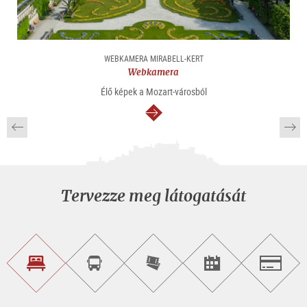
WEBKAMERA MIRABELL-KERT
Webkamera
Élő képek a Mozart-városból
Tovább
Tervezze meg látogatását
Szálláskeresés
Városnéző
Online
Rendezvény
Salzburg
túra
jegyvásárlás
keresése
foglalása