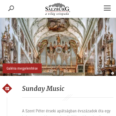
Salzburg
Keresés
sr.skipnav.Zum
sr.skipnav.Zum
sr.skipnav.Zu
Inhalt
Hauptmenü
den
Navig
springen
springen
Kontaktinformationen
megny
Galéria megjelenítése
H
Gr
O
H
N
Sunday Music
A Szent Péter érseki apátságban évszázadok óta egy