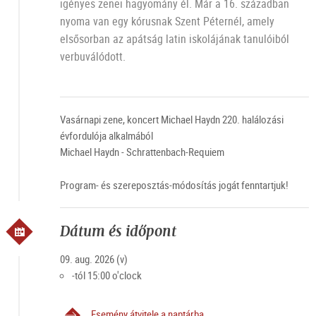
igényes zenei hagyomány él. Már a 16. században
nyoma van egy kórusnak Szent Péternél, amely
elsősorban az apátság latin iskolájának tanulóiból
verbuválódott.
Vasárnapi zene, koncert Michael Haydn 220. halálozási
évfordulója alkalmából
Michael Haydn - Schrattenbach-Requiem
Program- és szereposztás-módosítás jogát fenntartjuk!
Dátum és időpont
09. aug. 2026 (v)
-tól 15:00 o'clock
Esemény átvitele a naptárba