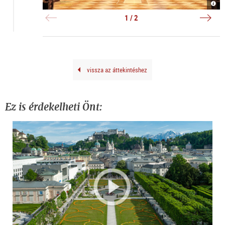
Stif
Hans
St.
Gröb
Pete
Orge
1 / 2
|
|
©
©
P.
Hiva
Alku
Nagh
Scha
vissza az áttekintéshez
Ez is érdekelheti Önt: