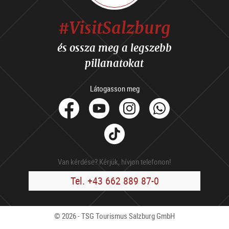
#VisitSalzburg
és ossza meg a legszebb
pillanatokat
Látogasson meg
facebook
Youtube
Instagram
Whats
Tik
Tok
Van kérdése? Kérjük, hívjon telefonon!
Tel. +43 662 889 87-0
© 2026 - TSG Tourismus Salzburg GmbH