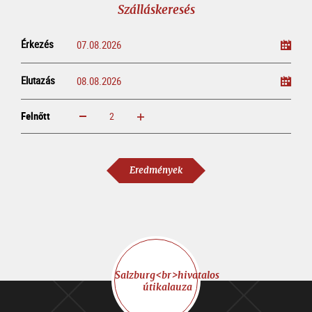
Szálláskeresés
Érkezés
Elutazás
Felnőtt
növelem
csökkentem
Felnőtt
Eredmények
Salzburg<br>hivatalos
útikalauza