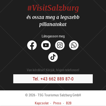
#VisitSalzburg
és ossza meg a legszebb
pillanatokat
Látogasson meg
facebook
Youtube
Instagram
Whats
Tik
Tok
Van kérdése? Kérjük, hívjon telefonon!
Tel. +43 662 889 87-0
© 2026 - TSG Tourismus Salzburg GmbH
Kapcsolat
Press
B2B