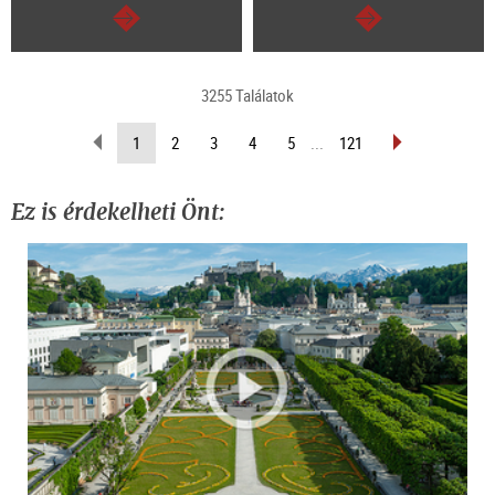
Tovább
Tovább
3255 Találatok
Lapozás
Lapozás
(Aktuális
1
2
3
4
5
...
121
vissza
előre
oldal)
Ez is érdekelheti Önt: