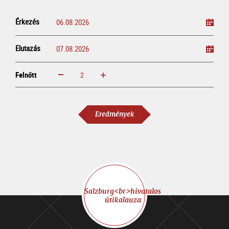
Érkezés
Elutazás
Felnőtt
növelem
csökkentem
Felnőtt
Eredmények
Salzburg<br>hivatalos
útikalauza