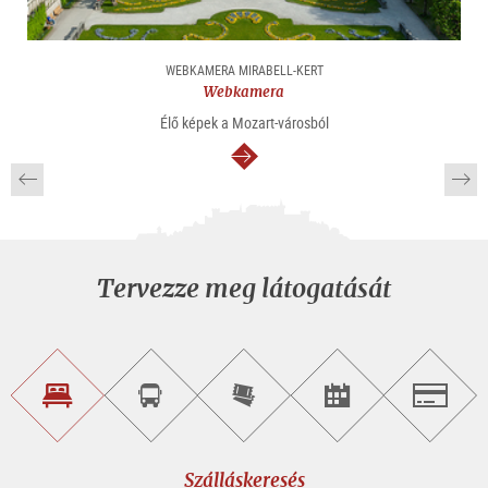
WEBKAMERA MIRABELL-KERT
Webkamera
Élő képek a Mozart-városból
Tovább
Tervezze meg látogatását
Szálláskeresés
Városnéző
Online
Rendezvény
Salzburg
túra
jegyvásárlás
keresése
foglalása
Szálláskeresés