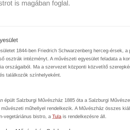
strot is magában foglal.
yesület
sületet 1844-ben Friedrich Schwarzenberg herceg-érsek, a
első osztrák intézményt. A művészeti egyesület feladata a k
hia országaiból. Ma a szervezet központi közvetítő szerepk
 és találkozók színhelyeként.
sban épült Salzburgi Művészház 1885 óta a Salzburgi Művész
 20 művészeti műhellyel rendelkezik. A Művészház összes kiál
n-vegetáriánus bistro, a
Tula
is rendelkezésre áll.