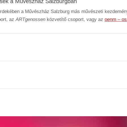
sek a Művészház Salzburgban
 érdekében a Művészház Salzburg más művészeti kezdeménye
ort, az
ARTgenossen
közvetítő csoport, vagy az
oenm – osz