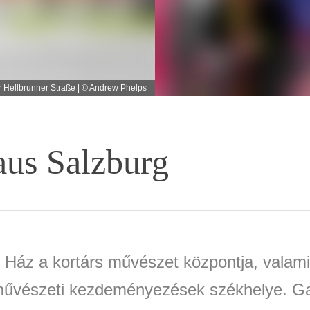
r Hellbrunner Straße | © Andrew Phelps
aus Salzburg
 Ház a kortárs művészet központja, valami
űvészeti kezdeményezések székhelye. Ga