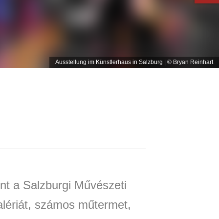
Ausstellung im Künstlerhaus in Salzburg | © Bryan Reinhart
nt a Salzburgi Művészeti
lériát, számos műtermet,