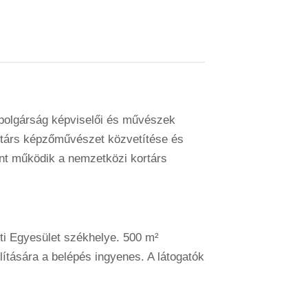
 polgárság képviselői és művészek
ortárs képzőművészet közvetítése és
ént működik a nemzetközi kortárs
eti Egyesület székhelye. 500 m²
lítására a belépés ingyenes. A látogatók