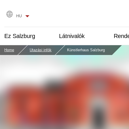
Nyelvválasztás
HU
Ez Salzburg
Látnivalók
Rend
Home
Utazási infók
Künstlerhaus Salzburg