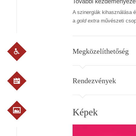
További kezdeményezé
A szinergiák kihasználása
a
gold extra
művészeti csop
Megközelíthetőség
Rendezvények
Képek