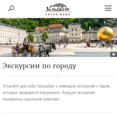
Зальцбург
поиск
sr.skipnav.Zum
sr.skipnav.Zum
sr.skipnav.Zu
Inhalt
Hauptmenü
den
Вклю
springen
springen
Kontaktinformationen
нави
Ka
Sa
|
©
Экскурсии по городу
T
T
Sa
G
/
G
Br
Откройте для себя Зальцбург с помощью экскурсий с гидом,
которые проводятся ежедневно. Каждая экскурсия
посвящена отдельной тематике.