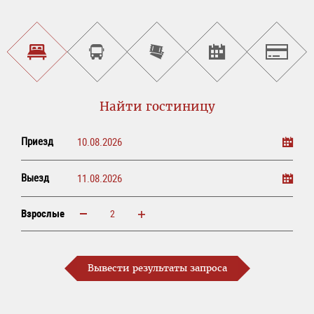
Найти
Заказать
Заказ
Найти
Зальцбу
гостиницу
экскурсионный
билетов
культурные
тур
онлайн
мероприятия
Найти гостиницу
Приезд
Выезд
Взрослые
увеличить
уменьшить
Взрослые
Вывести результаты запроса