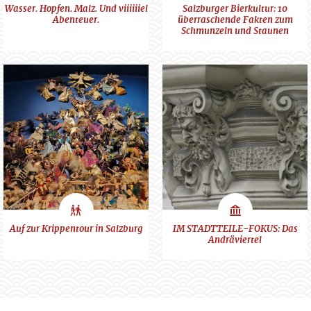
Schauplätze
Schauplätze
Wasser. Hopfen. Malz. Und viiiiiiel
Salzburger Bierkultur: 10
Abenteuer.
überraschende Fakten zum
Schmunzeln und Staunen
Stadterlebnis
Schauplätze
Auf zur Krippentour in Salzburg
IM STADTTEILE-FOKUS: Das
Andräviertel