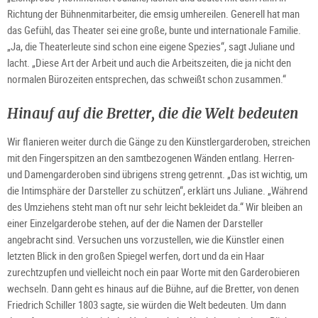
Richtung der Bühnenmitarbeiter, die emsig umhereilen. Generell hat man
das Gefühl, das Theater sei eine große, bunte und internationale Familie.
„Ja, die Theaterleute sind schon eine eigene Spezies“, sagt Juliane und
lacht. „Diese Art der Arbeit und auch die Arbeitszeiten, die ja nicht den
normalen Bürozeiten entsprechen, das schweißt schon zusammen.“
Hinauf auf die Bretter, die die Welt bedeuten
Wir flanieren weiter durch die Gänge zu den Künstlergarderoben, streichen
mit den Fingerspitzen an den samtbezogenen Wänden entlang. Herren-
und Damengarderoben sind übrigens streng getrennt. „Das ist wichtig, um
die Intimsphäre der Darsteller zu schützen“, erklärt uns Juliane. „Während
des Umziehens steht man oft nur sehr leicht bekleidet da.“ Wir bleiben an
einer Einzelgarderobe stehen, auf der die Namen der Darsteller
angebracht sind. Versuchen uns vorzustellen, wie die Künstler einen
letzten Blick in den großen Spiegel werfen, dort und da ein Haar
zurechtzupfen und vielleicht noch ein paar Worte mit den Garderobieren
wechseln. Dann geht es hinaus auf die Bühne, auf die Bretter, von denen
Friedrich Schiller 1803 sagte, sie würden die Welt bedeuten. Um dann