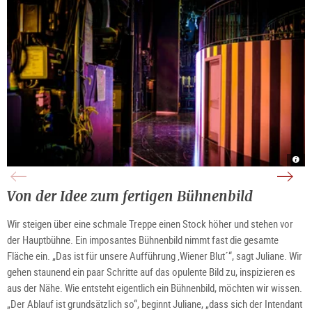
Salz
Salz
Salz
Salz
Land
Land
Land
Land
|
|
|
|
©
©
©
©
knar
knar
knar
knar
Von der Idee zum fertigen Bühnenbild
Wir steigen über eine schmale Treppe einen Stock höher und stehen vor
der Hauptbühne. Ein imposantes Bühnenbild nimmt fast die gesamte
Fläche ein. „Das ist für unsere Aufführung ‚Wiener Blut´“, sagt Juliane. Wir
gehen staunend ein paar Schritte auf das opulente Bild zu, inspizieren es
aus der Nähe. Wie entsteht eigentlich ein Bühnenbild, möchten wir wissen.
„Der Ablauf ist grundsätzlich so“, beginnt Juliane, „dass sich der Intendant