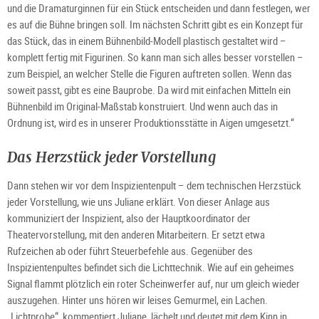
und die Dramaturginnen für ein Stück entscheiden und dann festlegen, wer
es auf die Bühne bringen soll. Im nächsten Schritt gibt es ein Konzept für
das Stück, das in einem Bühnenbild-Modell plastisch gestaltet wird –
komplett fertig mit Figurinen. So kann man sich alles besser vorstellen –
zum Beispiel, an welcher Stelle die Figuren auftreten sollen. Wenn das
soweit passt, gibt es eine Bauprobe. Da wird mit einfachen Mitteln ein
Bühnenbild im Original-Maßstab konstruiert. Und wenn auch das in
Ordnung ist, wird es in unserer Produktionsstätte in Aigen umgesetzt.“
Das Herzstück jeder Vorstellung
Dann stehen wir vor dem Inspizientenpult – dem technischen Herzstück
jeder Vorstellung, wie uns Juliane erklärt. Von dieser Anlage aus
kommuniziert der Inspizient, also der Hauptkoordinator der
Theatervorstellung, mit den anderen Mitarbeitern. Er setzt etwa
Rufzeichen ab oder führt Steuerbefehle aus. Gegenüber des
Inspizientenpultes befindet sich die Lichttechnik. Wie auf ein geheimes
Signal flammt plötzlich ein roter Scheinwerfer auf, nur um gleich wieder
auszugehen. Hinter uns hören wir leises Gemurmel, ein Lachen.
„Lichtprobe“, kommentiert Juliane, lächelt und deutet mit dem Kinn in