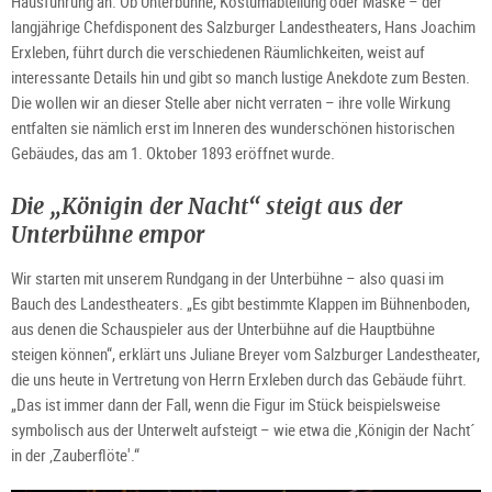
Hausführung an. Ob Unterbühne, Kostümabteilung oder Maske – der
langjährige Chefdisponent des Salzburger Landestheaters, Hans Joachim
Erxleben, führt durch die verschiedenen Räumlichkeiten, weist auf
interessante Details hin und gibt so manch lustige Anekdote zum Besten.
Die wollen wir an dieser Stelle aber nicht verraten – ihre volle Wirkung
entfalten sie nämlich erst im Inneren des wunderschönen historischen
Gebäudes, das am 1. Oktober 1893 eröffnet wurde.
Die „Königin der Nacht“ steigt aus der
Unterbühne empor
Wir starten mit unserem Rundgang in der Unterbühne – also quasi im
Bauch des Landestheaters. „Es gibt bestimmte Klappen im Bühnenboden,
aus denen die Schauspieler aus der Unterbühne auf die Hauptbühne
steigen können“, erklärt uns Juliane Breyer vom Salzburger Landestheater,
die uns heute in Vertretung von Herrn Erxleben durch das Gebäude führt.
„Das ist immer dann der Fall, wenn die Figur im Stück beispielsweise
symbolisch aus der Unterwelt aufsteigt – wie etwa die ‚Königin der Nacht´
in der ‚Zauberflöte'.“