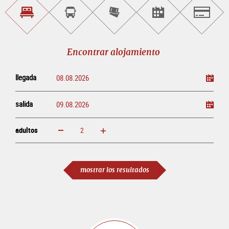
Encontrar
Reservar
Comprar
Encontrar<br>
Salzburg
alojamiento
visitas
entradas
eventos
guiadas
en
línea
Encontrar alojamiento
llegada
salida
adultos
aumentar
disminuir
adultos
mostrar los resultados