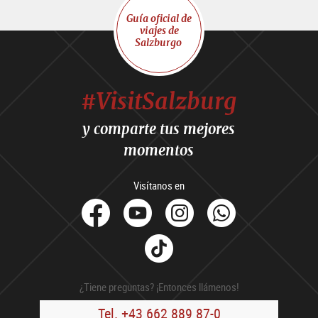
Guía oficial de
viajes de
Salzburgo
#VisitSalzburg
y comparte tus mejores
momentos
Visítanos en
facebook
Youtube
Instagram
Whats
Tik
Tok
¿Tiene preguntas? ¡Entonces llámenos!
Tel. +43 662 889 87-0