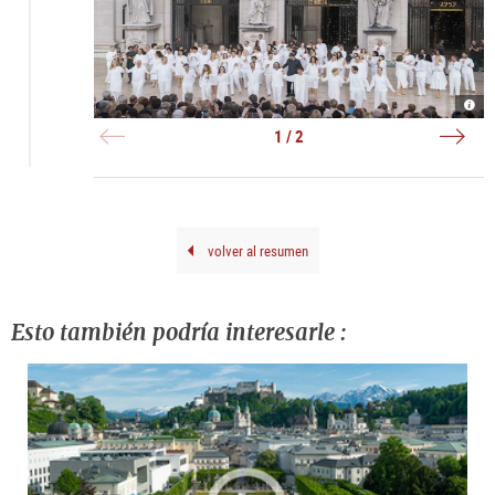
Jede
Phil
2025
Hoc
Schl
|
1 / 2
800.
©
Auff
Step
|
Brue
©
Salz
Fest
Borr
volver al resumen
Esto también podría interesarle :