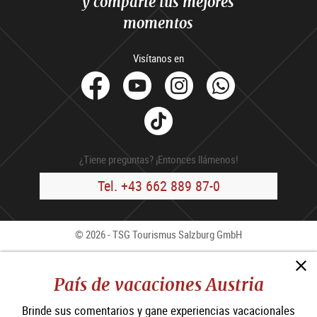
y comparte tus mejores
momentos
Visítanos en
facebook
Youtube
Instagram
Whats
Tik
Tok
¿Tiene preguntas? ¡Entonces llámenos!
Tel. +43 662 889 87-0
© 2026 - TSG Tourismus Salzburg GmbH
Contacto
Press
B2B
Aviso Legal
CCG
País de vacaciones Austria
Política de privacidad
Brinde sus comentarios y gane experiencias vacacionales