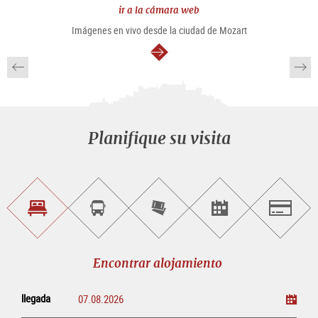
ir a la cámara web
Imágenes en vivo desde la ciudad de Mozart
continuar
Planifique su visita
Encontrar
Reservar
Comprar
Encontrar<br>
Salzburg
alojamiento
visitas
entradas
eventos
guiadas
en
línea
Encontrar alojamiento
llegada