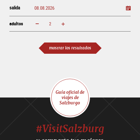
salida
adultos
aumentar
disminuir
adultos
mostrar los resultados
Guía oficial de
viajes de
Salzburgo
#VisitSalzburg