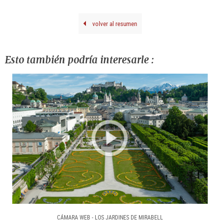
Iglar
©
Fond
Oska
volver al resumen
Kok
/
Bild
Wie
202
Esto también podría interesarle :
CÁMARA WEB - LOS JARDINES DE MIRABELL