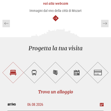
vai alla webcam
Immagini dal vivo della città di Mozart
segue
Progetta la tua visita
Trova
Prenota
Compra
Trova
Salzburg
un
un
i
gli
alloggio
sightseeing
biglietti
eventi
tour
online
Trova un alloggio
arrivo