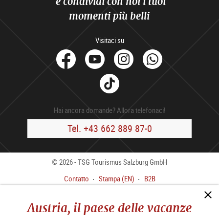
e condividi con noi i tuoi
momenti più belli
Visitaci su
facebook
Youtube
Instagram
Whats
Tik
Tok
Hai ancora domande? Allora telefonaci!
Tel. +43 662 889 87-0
© 2026 - TSG Tourismus Salzburg GmbH
Contatto
Stampa (EN)
B2B
Colofone
CGC
Austria, il paese delle vacanze
Informativa sulla privacy