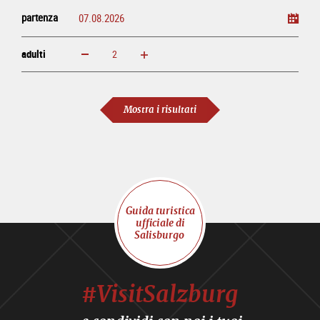
partenza
adulti
ingrandisci
diminuisci
adulti
Mostra i risultati
Guida turistica
ufficiale di
Salisburgo
#VisitSalzburg