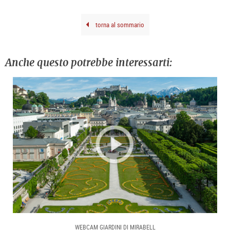
Iglar
©
Fond
Oska
torna al sommario
Kok
/
Bild
Wie
202
Anche questo potrebbe interessarti:
WEBCAM GIARDINI DI MIRABELL