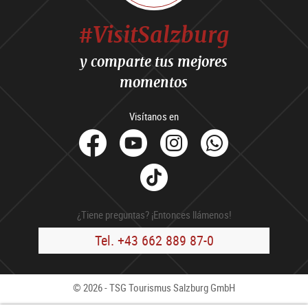
#VisitSalzburg
y comparte tus mejores
momentos
Visítanos en
facebook
Youtube
Instagram
Whats
Tik
Tok
¿Tiene preguntas? ¡Entonces llámenos!
Tel. +43 662 889 87-0
© 2026 - TSG Tourismus Salzburg GmbH