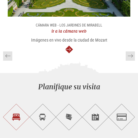
CÁMARA WEB - LOS JARDINES DE MIRABELL
ir a la cámara web
Imágenes en vivo desde la ciudad de Mozart
continuar
Planifique su visita
Encontrar
Reservar
Comprar
Encontrar<br>
Salzburg
alojamiento
visitas
entradas
eventos
guiadas
en
línea