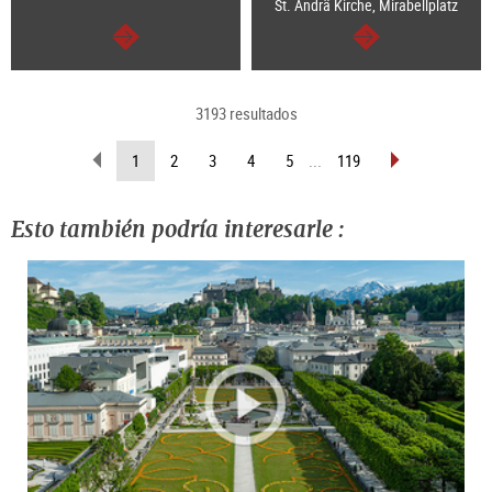
St. Ändrä Kirche, Mirabellplatz
continuar
continuar
3193 resultados
retroceder
pasar
(página
1
2
3
4
5
...
119
página
página
actual )
Esto también podría interesarle :