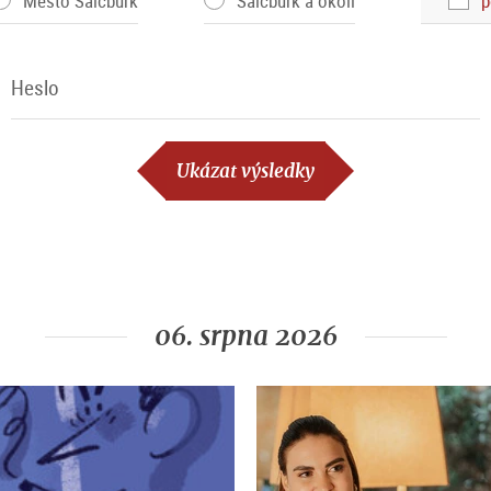
Město Salcburk
Salcburk a okolí
p
Heslo
Heslo
Ukázat výsledky
06. srpna 2026