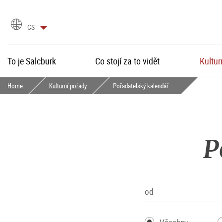
language
CS
selection
To je Salcburk
Co stojí za to vidět
Kultur
Home
Kulturní pořady
Pořadatelský kalendář
P
od