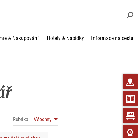
V
mie & Nakupování
Hotely & Nabídky
Informace na cestu
ář
Rubrika:
Všechny