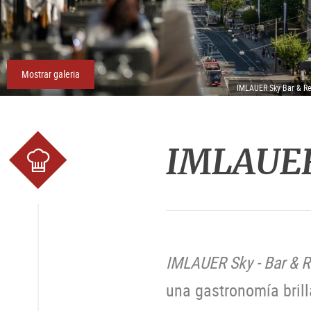
Mostrar galeria
IMLAUER Sky Bar & Re
IMLAUER 
IMLAUER Sky - Bar & R
una gastronomía brill