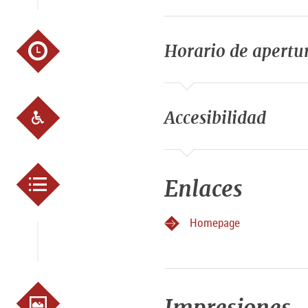
Asientos en la terraza: 100
Grupos de hasta 150 perso
Reservas exclusivas, el ba
Horario de apertu
Premios
Gault Millau: 1 tapa, 12/20 
Accesibilidad
Otras características
Se permiten perros
Prohibido hacer ruido exces
Enlaces
Homepage
Impresiones