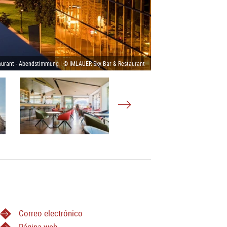
aurant - Abendstimmung | © IMLAUER Sky Bar & Restaurant
Correo electrónico
Página web