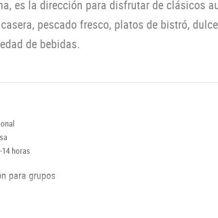
, es la dirección para disfrutar de clásicos au
casera, pescado fresco, platos de bistró, dulce
iedad de bebidas.
ional
osa
9-14 horas
ón para grupos
berg 50 / IMLAUER Sky Restaurant 100