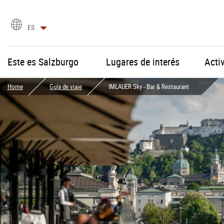
selección
ES
de
idioma
Este es Salzburgo
Lugares de interés
Acti
Home
Guía de viaje
IMLAUER Sky - Bar & Restaurant