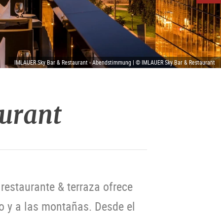
IMLAUER Sky Bar & Restaurant - Abendstimmung | © IMLAUER Sky Bar & Restaurant
urant
 restaurante & terraza ofrece
o y a las montañas. Desde el