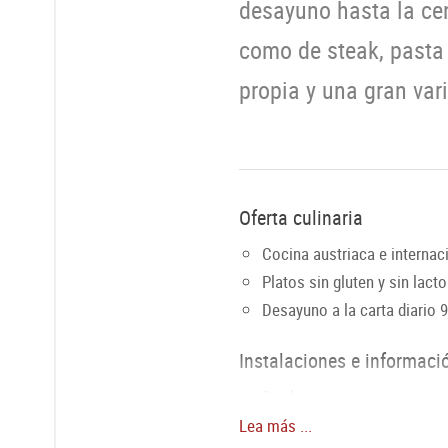
desayuno hasta la cena
como de steak, pasta 
propia y una gran var
Oferta culinaria
Cocina austriaca e internac
Platos sin gluten y sin lact
Desayuno a la carta diario 
Instalaciones e informaci
2 salas
Asientos por sala: Mönchs
Lea más ...