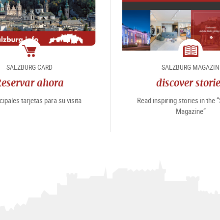
paquete
magazin
SALZBURG CARD
SALZBURG MAGAZIN
turístico
eservar ahora
discover stori
cipales tarjetas para su visita
Read inspiring stories in the 
Magazine”