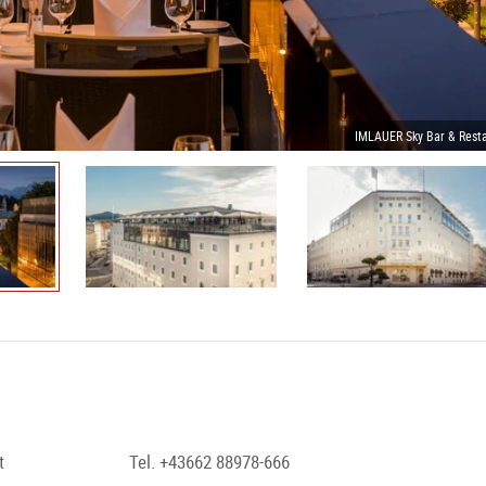
IMLAUER Sky Bar & Rest
t
Tel. +43662 88978-666