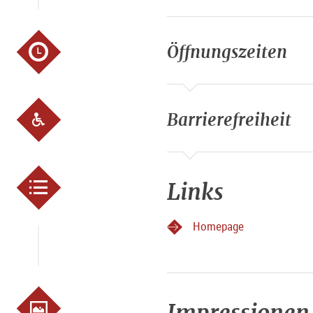
Sitzplätze Terrasse: 100
Gruppen bis 150 Personen 
exklusiv buchbar, Bar bleibt
Öffnungszeiten
Auszeichnungen
Gault Millau: 1 Haube, 12/2
Barrierefreiheit
Weitere Merkmale
Hunde erlaubt
Poltern ausdrücklich verbot
Links
Homepage
Impressionen