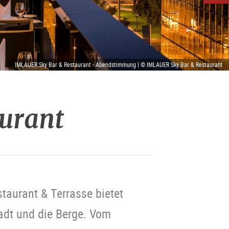
IMLAUER Sky Bar & Restaurant - Abendstimmung | © IMLAUER Sky Bar & Restaurant
urant
taurant & Terrasse bietet
tadt und die Berge. Vom