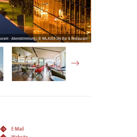
aurant - Abendstimmung | © IMLAUER Sky Bar & Restaurant
E-Mail
Website