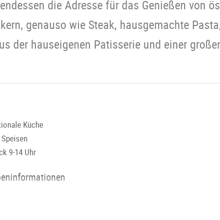
endessen die Adresse für das Genießen von ös
ikern, genauso wie Steak, hausgemachte Pasta, f
us der hauseigenen Patisserie und einer große
tionale Küche
e Speisen
ck 9-14 Uhr
peninformationen
sberg
50 / IMLAUER Sky Restaurant 100