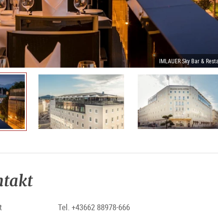
IMLAUER Sky Bar & Rest
ntakt
t
Tel. +43662 88978-666