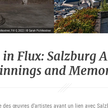
lkostner, Fill O, 2022 | © Sarah Pichlkostner
y in Flux: Salzburg 
innings and Memo
 des œuvres d'artistes ayant un lien avec Salzb