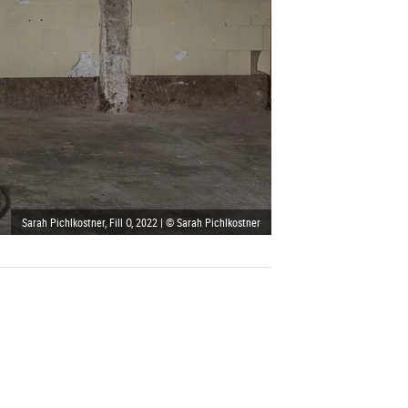
Sarah Pichlkostner, Fill O, 2022 | © Sarah Pichlkostner