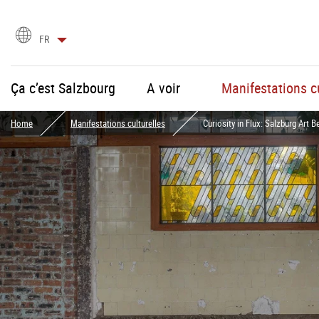
Choix
FR
de
la
langue
Ça c’est Salzbourg
A voir
Manifestations cu
Home
Manifestations culturelles
Curiosity in Flux: Salzburg Ar