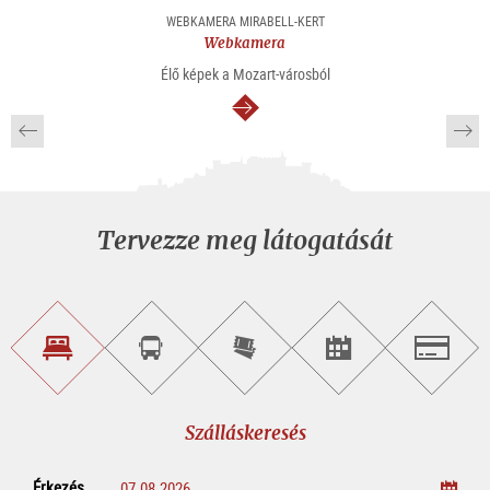
WEBKAMERA MIRABELL-KERT
Webkamera
Élő képek a Mozart-városból
Tovább
Tervezze meg látogatását
Szálláskeresés
Városnéző
Online
Rendezvény
Salzburg
túra
jegyvásárlás
keresése
foglalása
Szálláskeresés
Érkezés