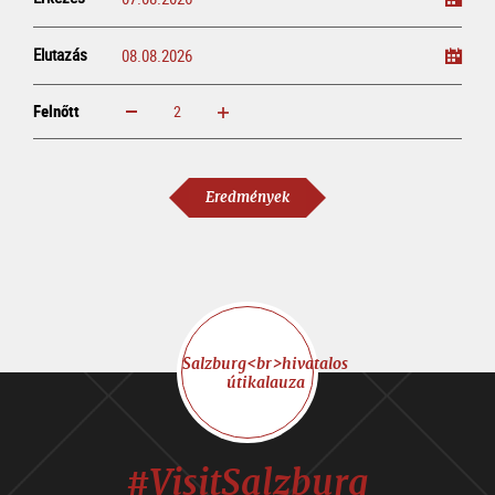
Elutazás
Felnőtt
növelem
csökkentem
Felnőtt
Eredmények
Salzburg<br>hivatalos
útikalauza
#VisitSalzburg