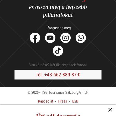
és ossza meg a legszebb
pillanatokat
Látogasson meg
facebook
Youtube
Instagram
Whats
Tik
Tok
Van kérdése? Kérjük, hívjon telefonon!
Tel. +43 662 889 87-0
© 2026 - TSG Tourismus Salzburg GmbH
Kapcsolat
Press
B2B
Impresszum
ÁSZF