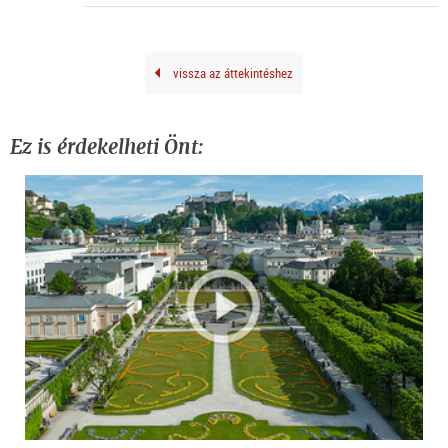
©
Sara
Pich
vissza az áttekintéshez
Ez is érdekelheti Önt: