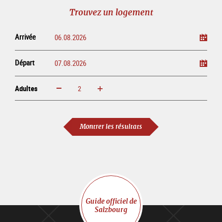
guidé
en
évènementielles
Trouvez un logement
ligne
Arrivée
Départ
Adultes
Augmenter
Réduire
Adultes
Montrer les résultats
Guide officiel de
Salzbourg