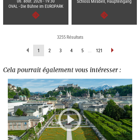
06. août. 2026 - 19:30
Schloss Mirabell, Haupteingang
OVAL - Die Bühne im EUROPARK
Continuer
Continuer
3255 Résultats
Revenir
Avancer
(Page
1
2
3
4
5
...
121
d’une
d’une
actuelle)
page
page
Cela pourrait également vous intéresser :