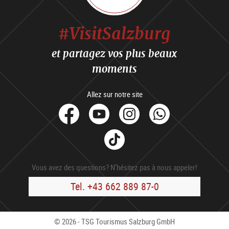
#VisitSalzburg
et partagez vos plus beaux
moments
Allez sur notre site
facebook
Youtube
Instagram
Whats
Tik
Tok
Vous avez des questions? N’hésitez pas à nous appeler!
Tel. +43 662 889 87-0
© 2026 - TSG Tourismus Salzburg GmbH