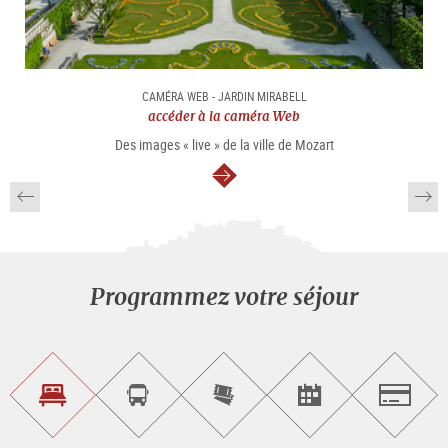
CAMÉRA WEB - JARDIN MIRABELL
accéder à la caméra Web
Des images « live » de la ville de Mozart
Continuer
Programmez votre séjour
Trouvez
Réservez
Achetez
Trouvez
Salzburg
un
un
les
des
logement
tour
billets
manifestations