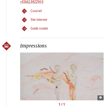
+43662 842294-0
Courriel
Site Internet
Guide routier
Impressions
Kate
Lyso
|
1 / 1
©