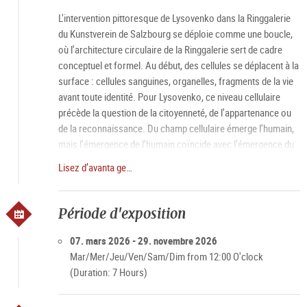
L'intervention pittoresque de Lysovenko dans la Ringgalerie
du Kunstverein de Salzbourg se déploie comme une boucle,
où l'architecture circulaire de la Ringgalerie sert de cadre
conceptuel et formel. Au début, des cellules se déplacent à la
surface : cellules sanguines, organelles, fragments de la vie
avant toute identité. Pour Lysovenko, ce niveau cellulaire
précède la question de la citoyenneté, de l'appartenance ou
de la reconnaissance. Du champ cellulaire émerge l'humain,
mais l'émergence de l'humain coïncide avec l'émergence du
désir. Petit à petit, elle ajoute des créatures qui flottent à la
Lisez d’avanta ge…
limite de la lisibilité. Sont-elles humaines ? "Méritent-elles" de
vivre ? Rien que la question elle-même est la violence qui
renvoie au thème central de cette exposition :
Période d'exposition
déshumanisation.
07. mars 2026 - 29. novembre 2026
Mar/Mer/Jeu/Ven/Sam/Dim from 12:00 O'clock
(Duration: 7 Hours)