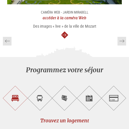
CAMÉRA WEB - JARDIN MIRABELL
accéder à la caméra Web
Des images « live » de la ville de Mozart
Continuer
Programmez votre séjour
Trouvez
Réservez
Achetez
Trouvez
Salzburg
un
un
les
des
logement
tour
billets
manifestations
guidé
en
évènementielles
Trouvez un logement
ligne