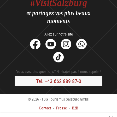
#VisitSalzburg
et partagez vos plus beaux
moments
Allez sur notre site
facebook
Youtube
Instagram
Whats
Tik
Tok
Vous avez des questions? N’hésitez pas à nous appeler!
Tel. +43 662 889 87-0
© 2026 - TSG Tourismus Salzburg GmbH
Contact
Presse
B2B
Impressum
Cond. gén.