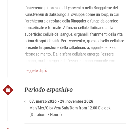
L'intervento pittoresco di Lysovenko nella Ringgalerie del
Kunstverein di Salisburgo si sviluppa come un loop, in cui
l'architettura circolare della Ringgalerie funge da cornice
concettuale e formale. All'inizio cellule fluttuano sulla
superficie: cellule del sangue, organelli, frammenti della vita
prima di ogni identità. Per Lysovenko, questo livello cellulare
precede la questione della cittadinanza, appartenenza o
riconoscimento. Dalla sfera cellulare emerge l'essere
umano, ma l'emergere dell'essere umano coincide con
l'emergere del desiderio. Gradualmente, aggiunge creature
Leggete di più ...
che fluttuano al confine della leggibilità. Sono umane?
"Meritano" di vivere? Già la domanda stessa è la violenza che
punta al tema centrale di questa mostra: disumanizzazione.
Periodo espositivo
07. marzo 2026 - 29. novembre 2026
Mar/Mer/Gio/Ven/Sab/Dom from 12:00 O'clock
(Duration: 7 Hours)