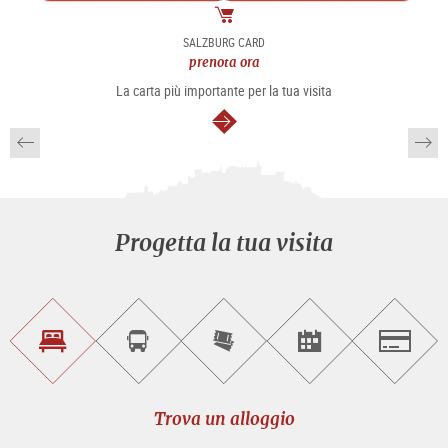
Pacchetto
SALZBURG CARD
prenota ora
La carta più importante per la tua visita
segue
Progetta la tua visita
Trova
Prenota
Compra
Trova
Salzburg
un
un
i
gli
alloggio
sightseeing
biglietti
eventi
tour
online
Trova un alloggio