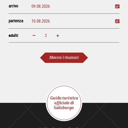
arrivo
partenza
adulti
ingrandisci
diminuisci
adulti
Mostra i risultati
Guida turistica
ufficiale di
Salisburgo