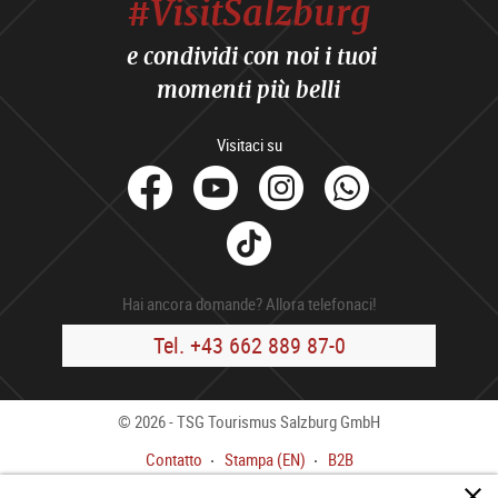
#VisitSalzburg
e condividi con noi i tuoi
momenti più belli
Visitaci su
facebook
Youtube
Instagram
Whats
Tik
Tok
Hai ancora domande? Allora telefonaci!
Tel. +43 662 889 87-0
© 2026 - TSG Tourismus Salzburg GmbH
Contatto
Stampa (EN)
B2B
Colofone
CGC