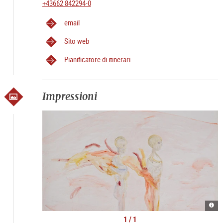
+43662 842294-0
email
Sito web
Pianificatore di itinerari
Impressioni
Kate
Lyso
|
1 / 1
©