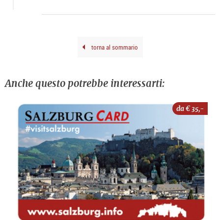
kuns
doku
torna al sommario
Anche questo potrebbe interessarti:
da €
35,-