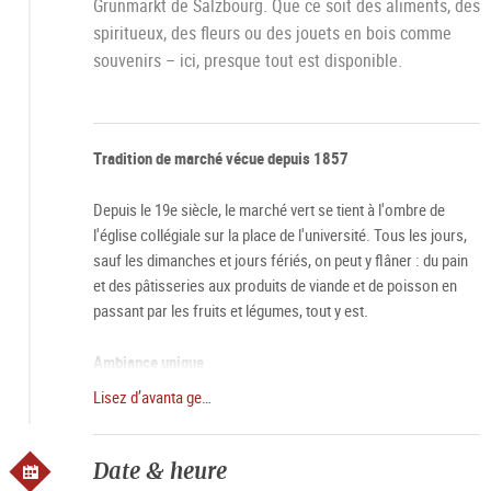
Grünmarkt de Salzbourg. Que ce soit des aliments, des
spiritueux, des fleurs ou des jouets en bois comme
souvenirs – ici, presque tout est disponible.
Tradition de marché vécue depuis 1857
Depuis le 19e siècle, le marché vert se tient à l'ombre de
l'église collégiale sur la place de l'université. Tous les jours,
sauf les dimanches et jours fériés, on peut y flâner : du pain
et des pâtisseries aux produits de viande et de poisson en
passant par les fruits et légumes, tout y est.
Ambiance unique
Lisez d’avanta ge…
Particulièrement le samedi, le marché vert dégage une aura
toute spéciale. À 6 heures du matin, lorsque les stands
ouvrent leurs portes et que la ville se réveille doucement, le
Date & heure
marché vert est très prisé. Les visiteurs et les habitants