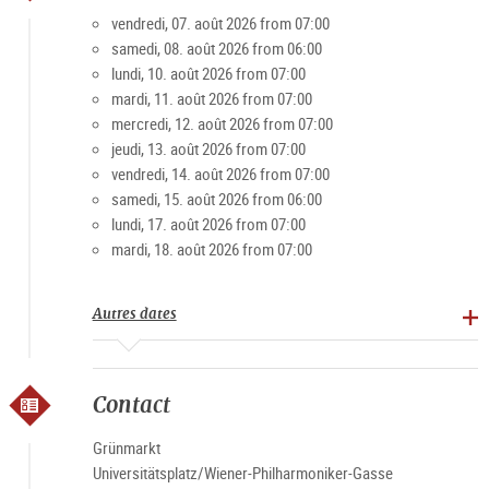
apprécient le marché pour son ambiance conviviale. Surtout
vendredi, 07. août 2026 from 07:00
le week-end, la place est un lieu de rencontre populaire pour
samedi, 08. août 2026 from 06:00
les jeunes et les moins jeunes.
lundi, 10. août 2026 from 07:00
mardi, 11. août 2026 from 07:00
mercredi, 12. août 2026 from 07:00
Spécialités : Produits agricoles, pain, pâtisseries, viande et
jeudi, 13. août 2026 from 07:00
produits transformés, fruits, légumes, spiritueux
vendredi, 14. août 2026 from 07:00
samedi, 15. août 2026 from 06:00
Horaires du marché
lundi, 17. août 2026 from 07:00
mardi, 18. août 2026 from 07:00
Lundi-vendredi 7h-19h, samedi 6h-15h (sauf jours fériés)
Autres dates
Contact
Grünmarkt
Universitätsplatz/Wiener-Philharmoniker-Gasse