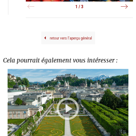
-
-
in
Obst
Blu
Salz
1 / 3
|
|
|
©
©
©
Tour
Tour
Tour
Salz
Salz
Salz
Gmb
Gmb
Gmb
Brei
Brei
Brei
G.
G.
G.
retour vers l’aperçu général
Cela pourrait également vous intéresser :