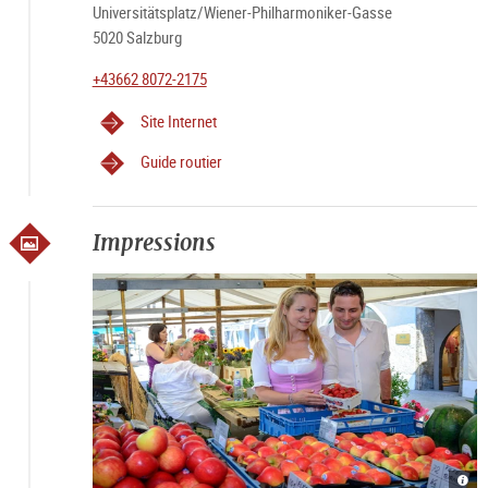
Universitätsplatz/Wiener-Philharmoniker-Gasse
5020 Salzburg
+43662 8072-2175
Site Internet
Guide routier
Impressions
Grün
Grün
Grün