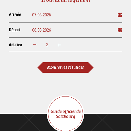
ligne
Arrivée
Départ
Adultes
Augmenter
Réduire
Adultes
Montrer les résultats
Guide officiel de
Salzbourg