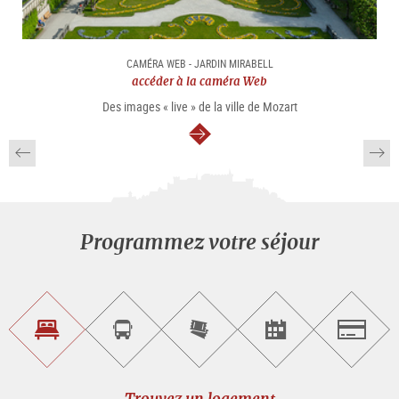
CAMÉRA WEB - JARDIN MIRABELL
accéder à la caméra Web
Des images « live » de la ville de Mozart
Continuer
Programmez votre séjour
Trouvez
Réservez
Achetez
Trouvez
Salzburg
un
un
les
des
logement
tour
billets
manifestations
guidé
en
évènementielles
Trouvez un logement