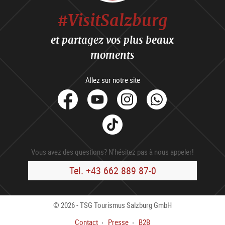
#VisitSalzburg
et partagez vos plus beaux
moments
Allez sur notre site
facebook
Youtube
Instagram
Whats
Tik
Tok
Vous avez des questions? N’hésitez pas à nous appeler!
Tel. +43 662 889 87-0
© 2026 - TSG Tourismus Salzburg GmbH
Contact
Presse
B2B