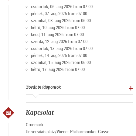
helyiek is értékelik a piac kellemes légkörét. Főleg hétvégén a
csütörtök, 06. aug 2026 from 07:00
tér népszerű találkozóhely fiatalok és idősek számára.
péntek, 07. aug 2026 from 07:00
szombat, 08. aug 2026 from 06:00
hétfő, 10. aug 2026 from 07:00
Specialitások: Mezőgazdasági termékek, kenyér,
kedd, 11. aug 2026 from 07:00
péksütemények, hús és feldolgozott termékek, gyümölcs,
szerda, 12. aug 2026 from 07:00
zöldség, szeszes italok
csütörtök, 13. aug 2026 from 07:00
péntek, 14. aug 2026 from 07:00
Piacnyitva tartás
szombat, 15. aug 2026 from 06:00
hétfő, 17. aug 2026 from 07:00
Hétfőtől péntekig 7-19 óráig, szombaton 6-15 óráig
(ünnepnapokat kivéve)
További időpontok
Kapcsolat
Grünmarkt
Universitätsplatz/Wiener-Philharmoniker-Gasse