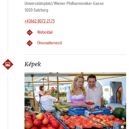
Universitätsplatz/Wiener-Philharmoniker-Gasse
5020 Salzburg
+43662 8072-2175
Weboldal
Útvonaltervező
Képek
Grün
Grün
Grün