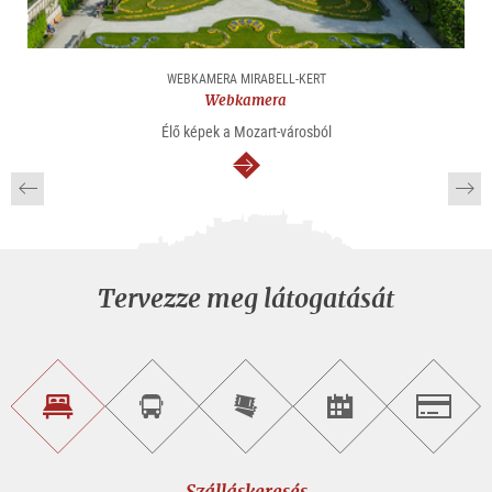
WEBKAMERA MIRABELL-KERT
Webkamera
Élő képek a Mozart-városból
Tovább
Tervezze meg látogatását
Szálláskeresés
Városnéző
Online
Rendezvény
Salzburg
túra
jegyvásárlás
keresése
foglalása
Szálláskeresés