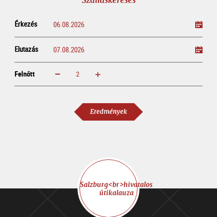
Érkezés
Elutazás
Felnőtt
növelem
csökkentem
Felnőtt
Eredmények
Salzburg<br>hivatalos
útikalauza