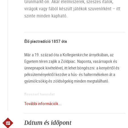
Grünmarkt-on. Akár élelmiszerek, szeszes italok,
virágok vagy fából készült játékok szuvenírként – itt
szinte minden kapható.
Élő piactradíció 1857 óta
Már a 19. század óta a Kollegienkirche árnyékában, az
Egyetem téren zajlik a Zöldpiac. Naponta, vasárnapok és
ünnepnapok kivételével, itt lehet böngészni: a kenyértől és
péksüteményektől kezdve a hús- és haltermékeken át a
gyümölcsökig és zöldségekig minden megtalálható.
Egyszeri hangulat
További információk….
Különösen szombaton különleges aura veszi körül a
Zöldpiacot. Amikor a piac standjai reggel 6-kor megnyitják
kapuikat és a város fokozatosan felébred, a Zöldpiac
Dátum és időpont
különösen nagy látogatottságnak örvend. A látogatók és a