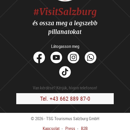
#VisitSalzburg
és ossza meg a legszebb
pillanatokat
Látogasson meg
facebook
Youtube
Instagram
Whats
Tik
Tok
Van kérdése? Kérjük, hívjon telefonon!
Tel. +43 662 889 87-0
© 2026 - TSG Tourismus Salzburg GmbH
Kapcsolat
Press
B2B