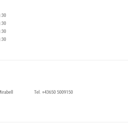
5:30
5:30
5:30
5:30
irabell
Tel. +43650 5009150