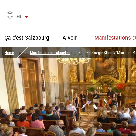
Choix
FR
de
la
langue
Ça c’est Salzbourg
A voir
Manifestations cu
Home
Manifestations culturelles
Salzburger Klassik "Musik im Mi