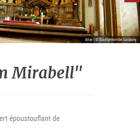
Altar | © Stadtgemeinde Salzburg
m Mirabell"
ert époustouflant de