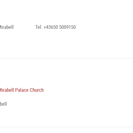
irabell
Tel. +43650 5009150
Mirabell Palace Church
bell