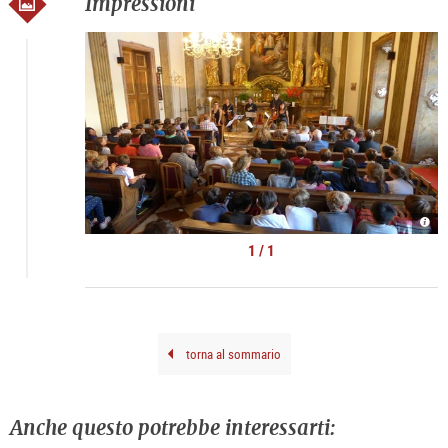
Impressioni
©
Mus
im
1 / 1
Mira
torna al sommario
Anche questo potrebbe interessarti: