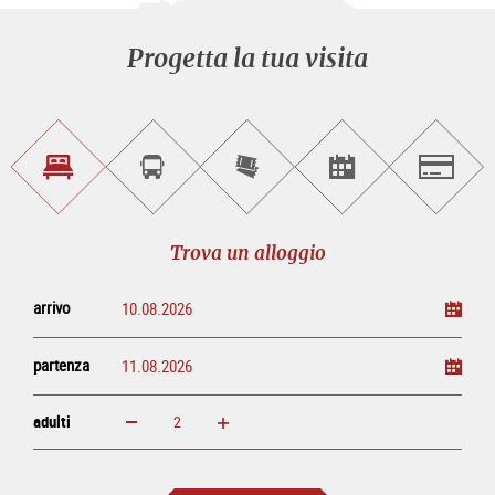
Progetta la tua visita
Trova
Prenota
Compra
Trova
Salzburg
un
un
i
gli
alloggio
sightseeing
biglietti
eventi
tour
online
Trova un alloggio
arrivo
partenza
adulti
ingrandisci
diminuisci
adulti