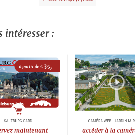
intéresser :
35,-
à partir de €
Package
SALZBURG CARD
CAMÉRA WEB - JARDIN MI
ervez maintenant
accéder à la camé