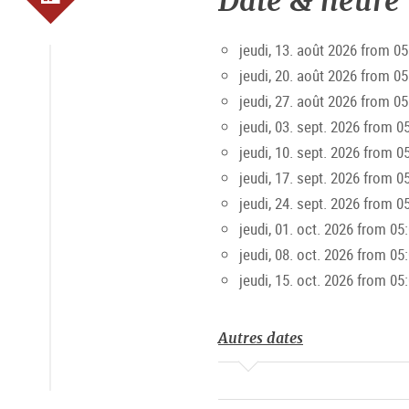
Date & heure
Popularité de la Schranne
jeudi, 13. août 2026 from 05
jeudi, 20. août 2026 from 05
Depuis ses débuts, la Schranne 
jeudi, 27. août 2026 from 05
stands : il faut généralement a
jeudi, 03. sept. 2026 from 0
jeudi, 10. sept. 2026 from 0
Lire aussi : Un matin à la Schr
jeudi, 17. sept. 2026 from 0
jeudi, 24. sept. 2026 from 0
Heures du marché
jeudi, 01. oct. 2026 from 05
Chaque jeudi de 4h à 13h (mercre
jeudi, 08. oct. 2026 from 05
jeudi, 15. oct. 2026 from 05
Autres dates