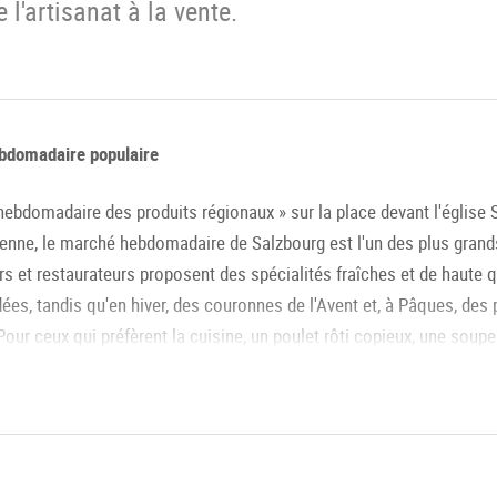
 l'artisanat à la vente.
bdomadaire populaire
 hebdomadaire des produits régionaux » sur la place devant l'église 
enne, le marché hebdomadaire de Salzbourg est l'un des plus grands
s et restaurateurs proposent des spécialités fraîches et de haute qua
ées, tandis qu'en hiver, des couronnes de l'Avent et, à Pâques, des
our ceux qui préfèrent la cuisine, un poulet rôti copieux, une soupe
cisses sont recommandés.
 de ce célèbre marché hebdomadaire ?
rerait son origine des dépôts urbains de céréales du bâtiment du "Sch