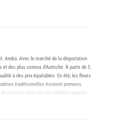
St. Andrä. Avec le marché de la dégustation
 et des plus connus d'Autriche. À partir de 5
lité à des prix équitables. En été, les fleurs
 palmes traditionnelles trouvent preneurs
 de poisson claire ou une collation typique
rannen" sur la place Mirabell et dans la rue