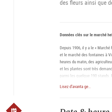
des fleurs ainsi que de
Données clés sur le marché he
Depuis 1906, il y a le « Marché
et le marché des fontaines à Vi
heures du matin, des agriculteur
et les plantes sont très demand
parmi les quelque 190 stands. P
de Salzbourg au stand de sau
Lisez d’avanta ge…
Mais d'où vient en fait le nom
Selon des traditions, le nom ti
Schrannengasse.