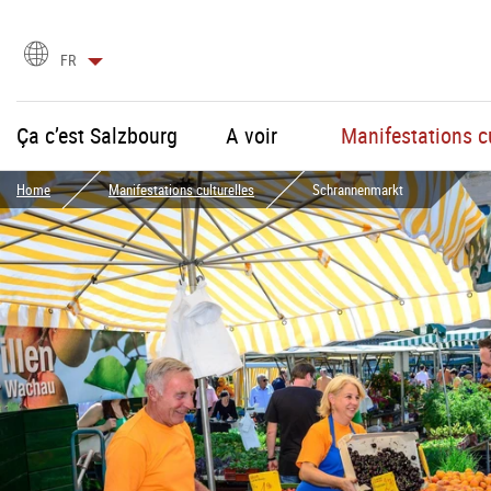
Choix
FR
de
la
langue
Ça c’est Salzbourg
A voir
Manifestations cu
Home
Manifestations culturelles
Schrannenmarkt