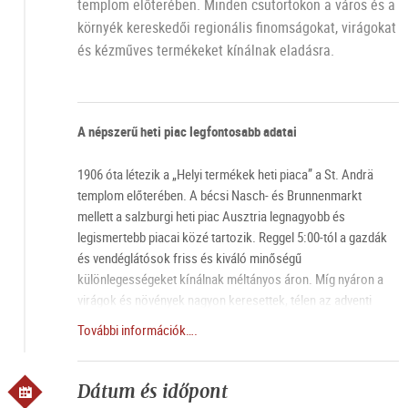
templom előterében. Minden csütörtökön a város és a
környék kereskedői regionális finomságokat, virágokat
és kézműves termékeket kínálnak eladásra.
A népszerű heti piac legfontosabb adatai
1906 óta létezik a „Helyi termékek heti piaca” a St. Andrä
templom előterében. A bécsi Nasch- és Brunnenmarkt
mellett a salzburgi heti piac Ausztria legnagyobb és
legismertebb piacai közé tartozik. Reggel 5:00-tól a gazdák
és vendéglátósok friss és kiváló minőségű
különlegességeket kínálnak méltányos áron. Míg nyáron a
virágok és növények nagyon keresettek, télen az adventi
koszorúk és húsvétkor a hagyományos pálmaágak kelendők
További információk….
a körülbelül 190 árus pultjain. Aki inkább kulináris élményekre
vágyik, annak ajánlott egy kiadós sült csirke, egy tiszta
halleves vagy egy tipikus salzburgi snack a virsli árusnál.
Dátum és időpont