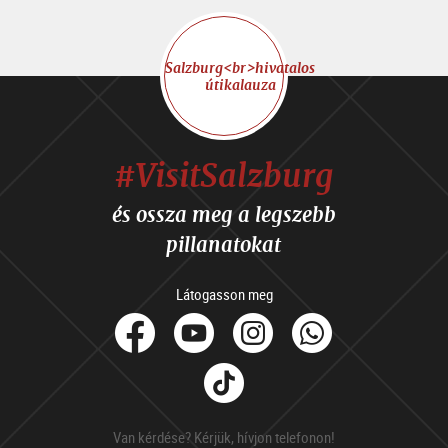
Salzburg<br>hivatalos
útikalauza
#VisitSalzburg
és ossza meg a legszebb
pillanatokat
Látogasson meg
facebook
Youtube
Instagram
Whats
Tik
Tok
Van kérdése? Kérjük, hívjon telefonon!