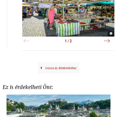
Schr
Schr
in
|
Salz
©
1 / 2
|
Tour
©
Salz
Tour
Gmb
Salz
Brei
Gmb
G.
Brei
G.
vissza az áttekintéshez
Ez is érdekelheti Önt: