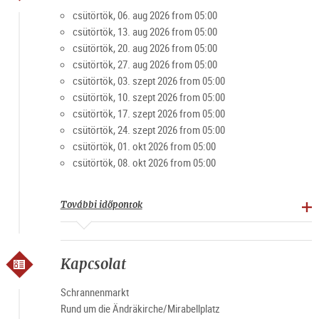
De honnan származik a híres heti piac neve?
csütörtök, 06. aug 2026 from 05:00
A hagyományok szerint a név a Mirabell téren található városi
csütörtök, 13. aug 2026 from 05:00
gabonatárolókban és a Schrannen utcában született.
csütörtök, 20. aug 2026 from 05:00
csütörtök, 27. aug 2026 from 05:00
A Schranne népszerűsége
csütörtök, 03. szept 2026 from 05:00
csütörtök, 10. szept 2026 from 05:00
csütörtök, 17. szept 2026 from 05:00
A Schranne a kezdetek óta a turisták és a helyiek körében
csütörtök, 24. szept 2026 from 05:00
egyaránt népszerű, ami a pultok elosztásában is
csütörtök, 01. okt 2026 from 05:00
megmutatkozik: általában akár tíz évet is várni kell egy
csütörtök, 08. okt 2026 from 05:00
pultért.
Olvassa el ezt is: Egy reggel a Schranne-n
További időpontok
Piaci nyitvatartás
Kapcsolat
Minden csütörtökön 4-13 óráig (szerdán, ha csütörtök
ünnepnap)
Schrannenmarkt
Rund um die Ändräkirche/Mirabellplatz