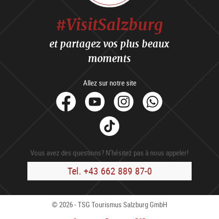
#VisitSalzburg
et partagez vos plus beaux
moments
Allez sur notre site
facebook
Youtube
Instagram
Whats
Tik
Tok
Vous avez des questions? N’hésitez pas à nous appeler!
Tel. +43 662 889 87-0
© 2026 - TSG Tourismus Salzburg GmbH