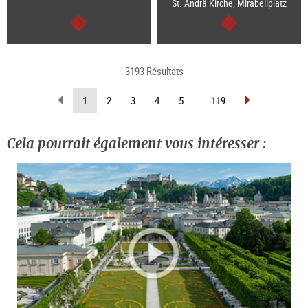
St. Ändrä Kirche, Mirabellplatz
Continuer
Continuer
3193 Résultats
Revenir
Avancer
(Page
1
2
3
4
5
...
119
d’une
d’une
actuelle)
page
page
Cela pourrait également vous intéresser :