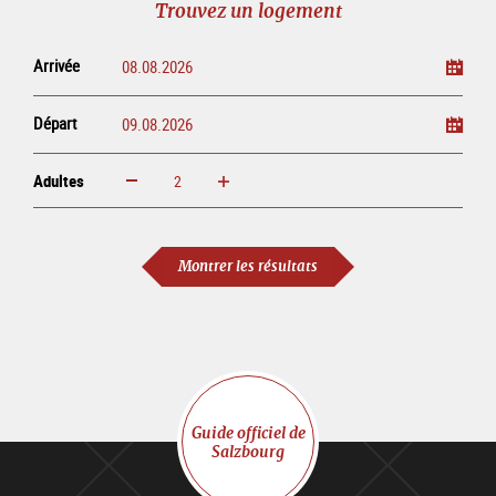
Trouvez un logement
ligne
Arrivée
Départ
Adultes
Augmenter
Réduire
Adultes
Montrer les résultats
Guide officiel de
Salzbourg