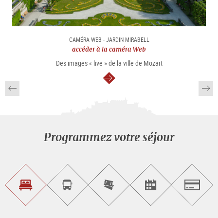
CAMÉRA WEB - JARDIN MIRABELL
accéder à la caméra Web
Des images « live » de la ville de Mozart
Continuer
Programmez votre séjour
Trouvez
Réservez
Achetez
Trouvez
Salzburg
un
un
les
des
logement
tour
billets
manifestations
guidé
en
évènementielles