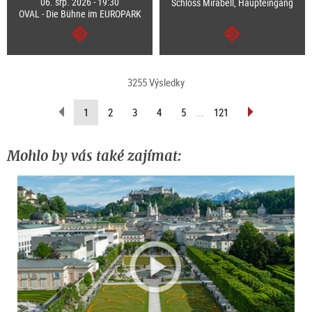
06. srp. 2026 - 19:30
Schloss Mirabell, Haupteingang
OVAL - Die Bühne im EUROPARK
continue
continue
3255 Výsledky
scroll
scroll
(current
1
2
3
4
5
...
121
back
forward
page)
(previous
(next
page)
page)
Mohlo by vás také zajímat: