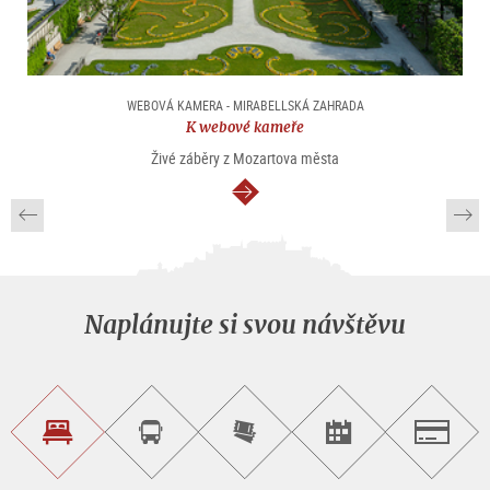
WEBOVÁ KAMERA - MIRABELLSKÁ ZAHRADA
K webové kameře
Živé záběry z Mozartova města
continue
Naplánujte si svou návštěvu
Najít
Objednat
Zakoupit
Najít
Salzburg
ubytování
si
vstupenky
pořad/akci
okružní
on-