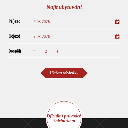
prohlídku
line
Najít ubytování
Příjezd
Odjezd
Dospělí
increase
reduce
Dospělí
Ukázat výsledky
Oficiální průvodce
Salcburkem