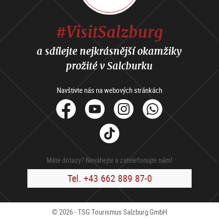
#VisitSalzburg
a sdílejte nejkrásnější okamžiky
prožité v Salcburku
Navštivte nás na webových stránkách
facebook
Youtube
Instagram
Whats
Tik
Tok
Máte dotazy? Neváhejte a zatelefonujte nám!
Tel. +43 662 889 87-0
© 2026 - TSG Tourismus Salzburg GmbH