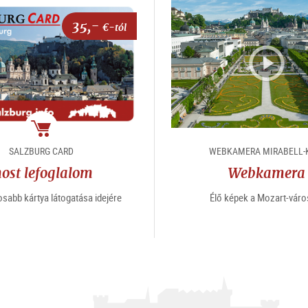
35,-
€-tól
Csomag
SALZBURG CARD
WEBKAMERA MIRABELL-
ost lefoglalom
Webkamera
osabb kártya látogatása idejére
Élő képek a Mozart-váro