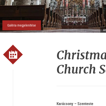
Galéria megjelenítése
Al
Christma
Church S
Karácsony – Szenteste