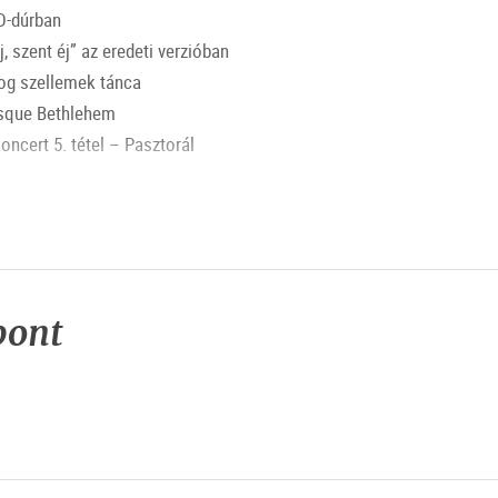
 D-dúrban
, szent éj” az eredeti verzióban
dog szellemek tánca
sque Bethlehem
oncert 5. tétel – Pasztorál
Zenekar
pont