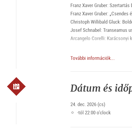
Franz Xaver Gruber: Szertartás
Franz Xaver Gruber: „Csendes éj
Christoph Willibald Gluck: Bol
Josef Schnabel: Transeamus u
Arcangelo Corelli: Karácsonyi k
A közreműködők:
További információk….
Szólóénekesek
Ferences templom kórusa
„Pro Musica Sacra” Salzburgi 
Dátum és idő
Elke Maria Saller – Orgona
Vezényel: Bernhard Gfrerer
24. dec. 2026 (cs)
-tól 22:00 o'clock