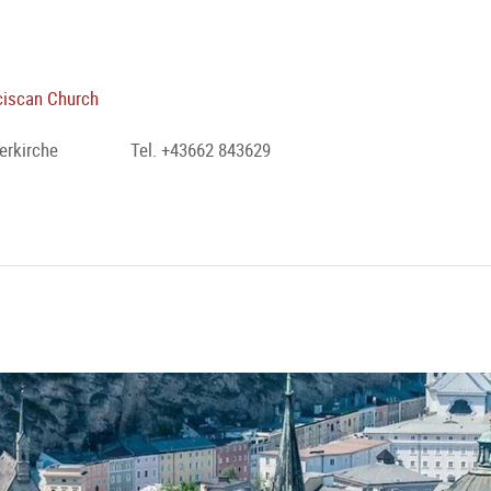
nciscan Church
erkirche
Tel. +43662 843629