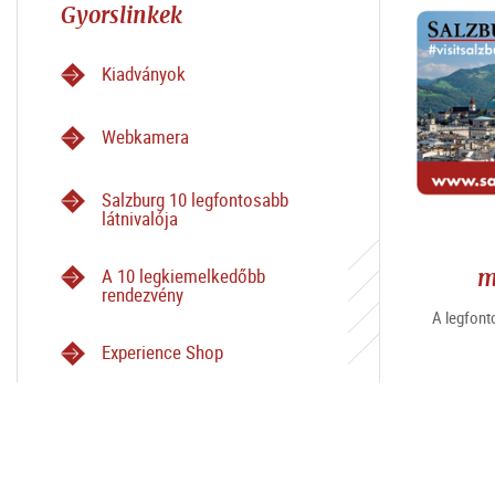
Gyorslinkek
Kiadványok
Webkamera
Salzburg 10 legfontosabb
látnivalója
m
A 10 legkiemelkedőbb
rendezvény
A legfont
Experience Shop