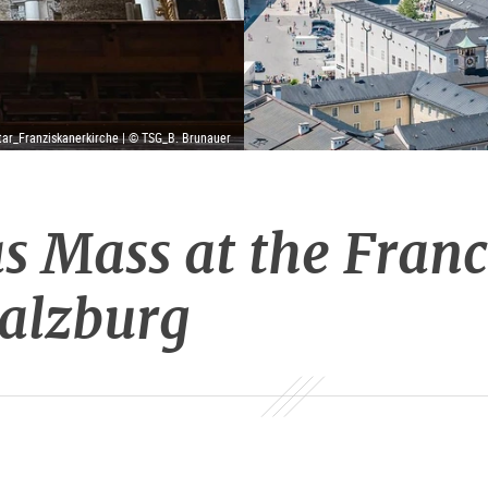
tar_Franziskanerkirche | © TSG_B. Brunauer
s Mass at the Franc
alzburg