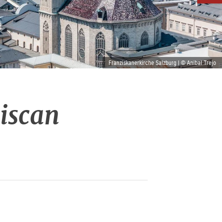
Franziskanerkirche Salzburg | © Anibal Trejo
iscan