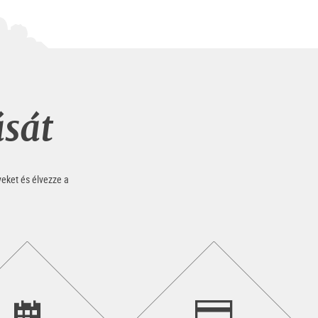
ását
yeket és élvezze a