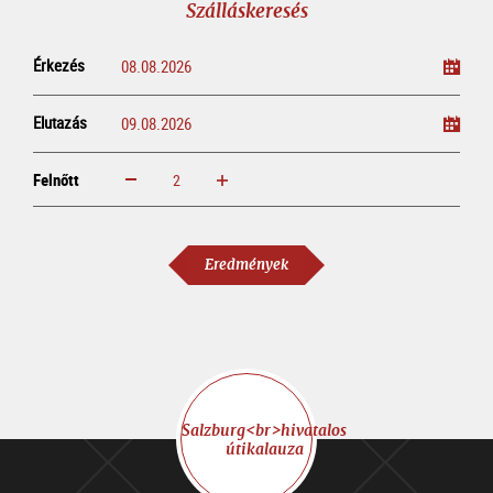
Szálláskeresés
Érkezés
Elutazás
Felnőtt
növelem
csökkentem
Felnőtt
Eredmények
Salzburg<br>hivatalos
útikalauza