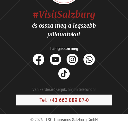
#VisitSalzburg
és ossza meg a legszebb
pillanatokat
Látogasson meg
facebook
Youtube
Instagram
Whats
Tik
Tok
Van kérdése? Kérjük, hívjon telefonon!
Tel. +43 662 889 87-0
© 2026 - TSG Tourismus Salzburg GmbH