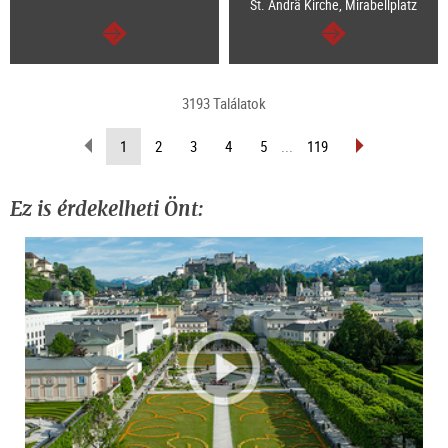
St. Ändrä Kirche, Mirabellplatz
Tovább
Tovább
3193 Találatok
Lapozás
Lapozás
(Aktuális
1
2
3
4
5
...
119
vissza
előre
oldal)
Ez is érdekelheti Önt: