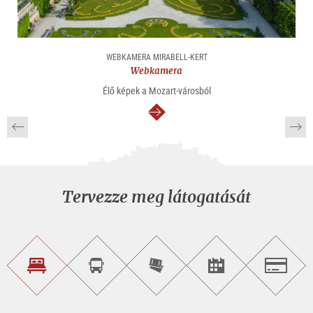
WEBKAMERA MIRABELL-KERT
Webkamera
Élő képek a Mozart-városból
Tovább
Tervezze meg látogatását
Szálláskeresés
Városnéző
Online
Rendezvény
Salzburg
túra
jegyvásárlás
keresése
foglalása