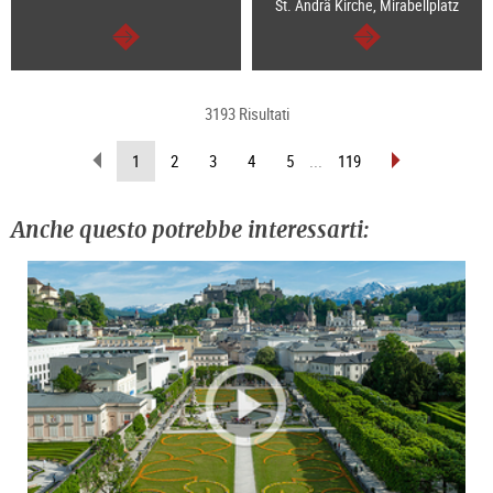
St. Ändrä Kirche, Mirabellplatz
segue
segue
3193 Risultati
sfoglia
sfoglia
(pagina
1
2
3
4
5
...
119
indietro
avanti
attuale)
Anche questo potrebbe interessarti: