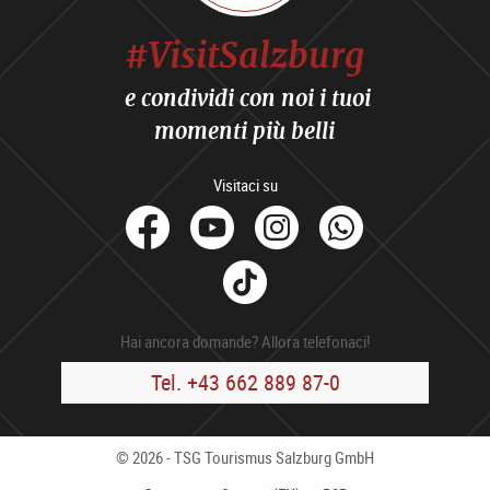
#VisitSalzburg
e condividi con noi i tuoi
momenti più belli
Visitaci su
facebook
Youtube
Instagram
Whats
Tik
Tok
Hai ancora domande? Allora telefonaci!
Tel. +43 662 889 87-0
© 2026 - TSG Tourismus Salzburg GmbH