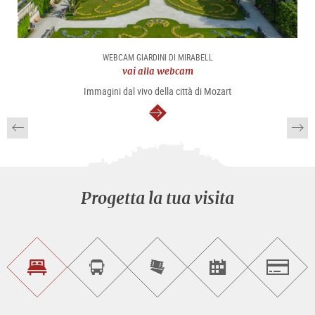
WEBCAM GIARDINI DI MIRABELL
vai alla webcam
Immagini dal vivo della città di Mozart
segue
Progetta la tua visita
Trova
Prenota
Compra
Trova
Salzburg
un
un
i
gli
alloggio
sightseeing
biglietti
eventi
tour
online