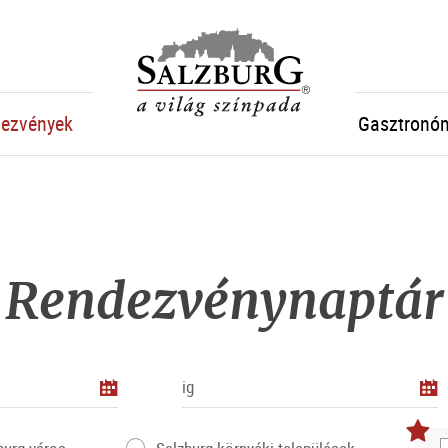
sr.skipnav.Zum
sr.skipnav.Zum
sr.skipnav.Zu
Salzburg
Inhalt
Hauptmenü
den
springen
springen
Kontaktinformationen
ezvények
Gasztronóm
Rendezvénynaptár
ig