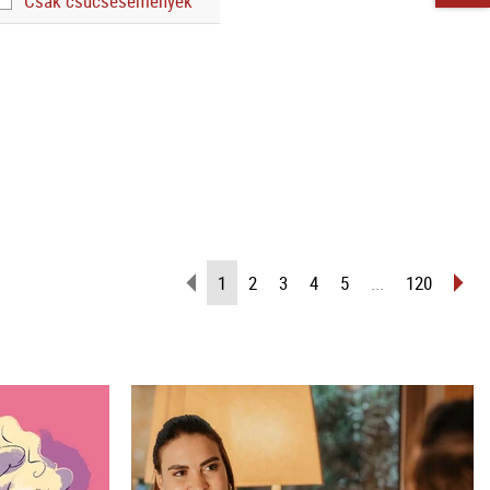
Csak csúcsesemények
Lapozás
(Aktuális
Lap
1
2
3
4
5
...
120
vissza
oldal)
elő