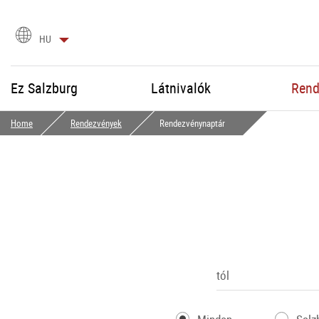
Nyelvválasztás
HU
Ez Salzburg
Látnivalók
Rend
Home
Rendezvények
Rendezvénynaptár
tól