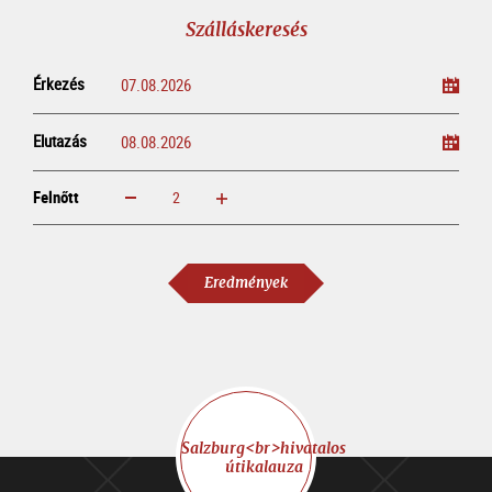
Szálláskeresés
Érkezés
Elutazás
Felnőtt
növelem
csökkentem
Felnőtt
Eredmények
Salzburg<br>hivatalos
útikalauza