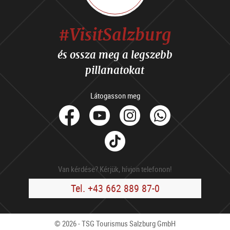
#VisitSalzburg
és ossza meg a legszebb
pillanatokat
Látogasson meg
facebook
Youtube
Instagram
Whats
Tik
Tok
Van kérdése? Kérjük, hívjon telefonon!
Tel. +43 662 889 87-0
© 2026 - TSG Tourismus Salzburg GmbH