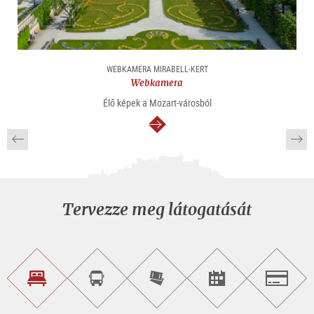
WEBKAMERA MIRABELL-KERT
Webkamera
Élő képek a Mozart-városból
Tovább
Tervezze meg látogatását
Szálláskeresés
Városnéző
Online
Rendezvény
Salzburg
túra
jegyvásárlás
keresése
foglalása