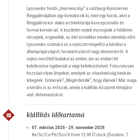
Lysovenko festői „Intervenciója” a salzburgi Kunstverein
Ringgalériájában úgy bontakozik ki, mint egy hurok, ahol a
Ringgaléria kör alakú architektúrája koncepcionális és
formai keretet ad. A kezdetén sejtek mozognak a felületen:
vérsejtek, organellák, az élet töredékei minden identitás előtt.
Lysovenko számára ez a sejtszint megelőzi a kérdést a
állampolgárságról, hovatartozásról vagy elismerésről. A
sejtes mezőből kialakul az ember, ám az emberi lét
keletkezése egybeesik a vágy keletkezésével. Fokozatosan
hozzáad olyan lényeket, amelyek az olvashatóság határán
lebegnek. Emberiek? „Megérdemlik”, hogy éljenek? Már maga
a kérdés is az erőszak, amely a kiállítás központi témájára
utal: dehumanizáció.
kiállítás időtartama
07. március 2026 - 29. november 2026
Ke/Sz/Cs/Pé/Szo/V from 12:00 O'clock (Duration: 7