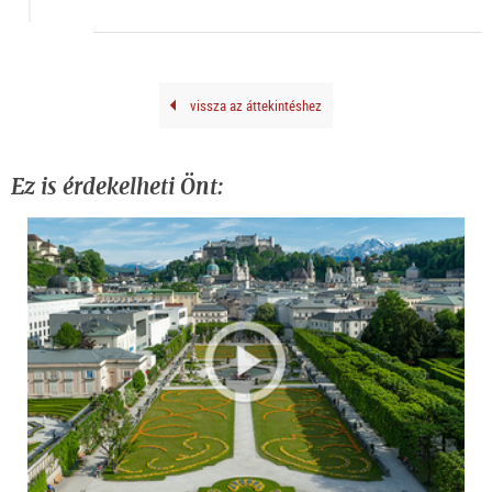
kuns
doku
vissza az áttekintéshez
Ez is érdekelheti Önt: