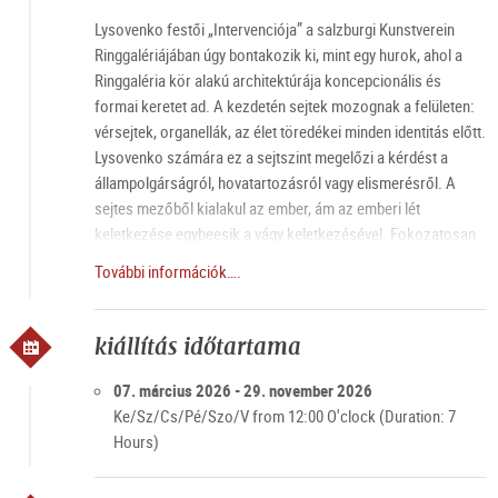
Lysovenko festői „Intervenciója” a salzburgi Kunstverein
Ringgalériájában úgy bontakozik ki, mint egy hurok, ahol a
Ringgaléria kör alakú architektúrája koncepcionális és
formai keretet ad. A kezdetén sejtek mozognak a felületen:
vérsejtek, organellák, az élet töredékei minden identitás előtt.
Lysovenko számára ez a sejtszint megelőzi a kérdést a
állampolgárságról, hovatartozásról vagy elismerésről. A
sejtes mezőből kialakul az ember, ám az emberi lét
keletkezése egybeesik a vágy keletkezésével. Fokozatosan
hozzáad olyan lényeket, amelyek az olvashatóság határán
További információk….
lebegnek. Emberiek? „Megérdemlik”, hogy éljenek? Már maga
a kérdés is az erőszak, amely a kiállítás központi témájára
utal: dehumanizáció.
kiállítás időtartama
07. március 2026 - 29. november 2026
Ke/Sz/Cs/Pé/Szo/V from 12:00 O'clock (Duration: 7
Hours)