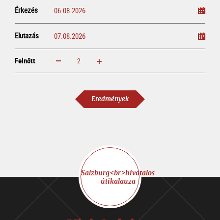
Érkezés
Elutazás
Felnőtt
növelem
csökkentem
Felnőtt
Eredmények
Salzburg<br>hivatalos
útikalauza