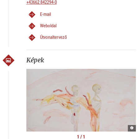
+43662 842294-0
E-mail
Weboldal
Útvonaltervező
Képek
Kate
Lyso
|
1 / 1
©