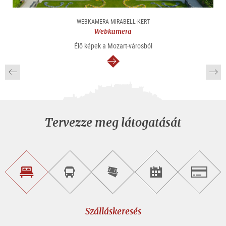
WEBKAMERA MIRABELL-KERT
Webkamera
Élő képek a Mozart-városból
Tovább
Tervezze meg látogatását
Szálláskeresés
Városnéző
Online
Rendezvény
Salzburg
túra
jegyvásárlás
keresése
foglalása
Szálláskeresés