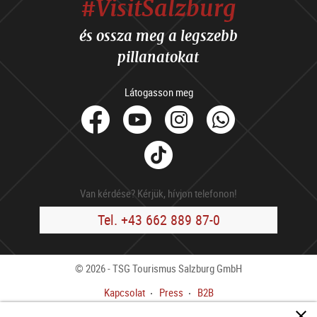
#VisitSalzburg
és ossza meg a legszebb
pillanatokat
Látogasson meg
facebook
Youtube
Instagram
Whats
Tik
Tok
Van kérdése? Kérjük, hívjon telefonon!
Tel. +43 662 889 87-0
© 2026 - TSG Tourismus Salzburg GmbH
Kapcsolat
Press
B2B
Impresszum
ÁSZF