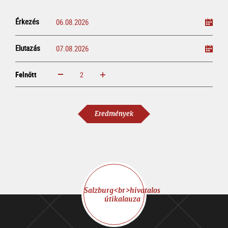
Érkezés
Elutazás
Felnőtt
növelem
csökkentem
Felnőtt
Eredmények
Salzburg<br>hivatalos
útikalauza