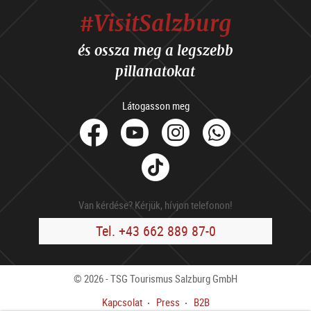
#VisitSalzburg
és ossza meg a legszebb
pillanatokat
Látogasson meg
facebook
Youtube
Instagram
Whats
Tik
Tok
Van kérdése? Kérjük, hívjon telefonon!
Tel. +43 662 889 87-0
© 2026 - TSG Tourismus Salzburg GmbH
Kapcsolat
Press
B2B