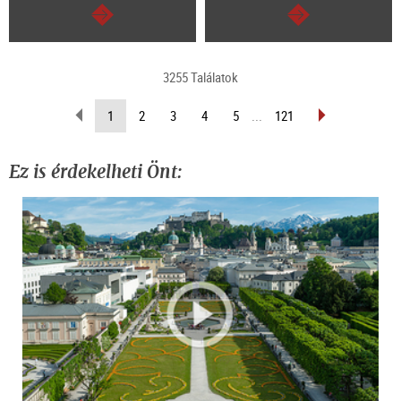
Tovább
Tovább
3255 Találatok
Lapozás
Lapozás
(Aktuális
1
2
3
4
5
...
121
vissza
előre
oldal)
Ez is érdekelheti Önt: