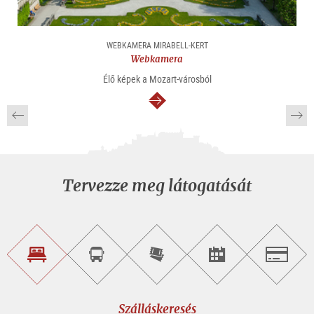
WEBKAMERA MIRABELL-KERT
Webkamera
Élő képek a Mozart-városból
Tovább
Tervezze meg látogatását
Szálláskeresés
Városnéző
Online
Rendezvény
Salzburg
túra
jegyvásárlás
keresése
foglalása
Szálláskeresés