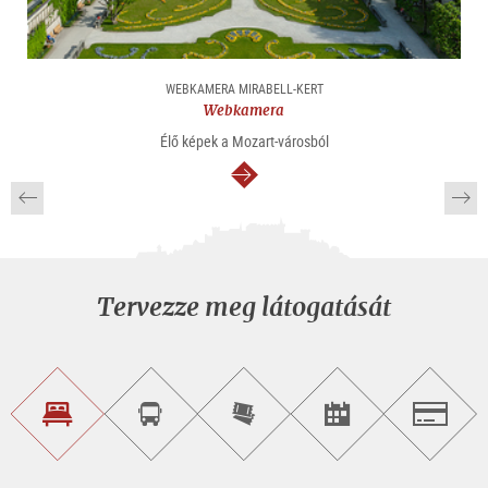
WEBKAMERA MIRABELL-KERT
Webkamera
Élő képek a Mozart-városból
Tovább
Tervezze meg látogatását
Szálláskeresés
Városnéző
Online
Rendezvény
Salzburg
túra
jegyvásárlás
keresése
foglalása