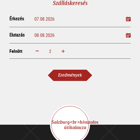
Szálláskeresés
Érkezés
Elutazás
Felnőtt
növelem
csökkentem
Felnőtt
Eredmények
Salzburg<br>hivatalos
útikalauza