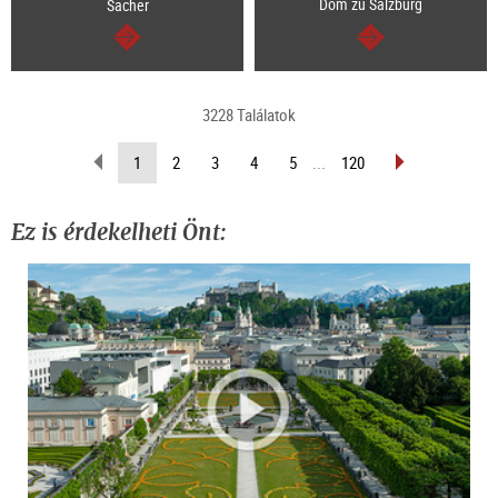
Dom zu Salzburg
Sacher
Tovább
Tovább
3228 Találatok
Lapozás
Lapozás
(Aktuális
1
2
3
4
5
...
120
vissza
előre
oldal)
Ez is érdekelheti Önt: