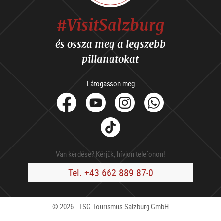
#VisitSalzburg
és ossza meg a legszebb
pillanatokat
Látogasson meg
facebook
Youtube
Instagram
Whats
Tik
Tok
Van kérdése? Kérjük, hívjon telefonon!
Tel. +43 662 889 87-0
© 2026 - TSG Tourismus Salzburg GmbH