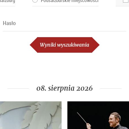
Salzburg
Podsalzburskie miejscowości
Hasło
Hasło
Wyniki wyszukiwania
08. sierpnia 2026