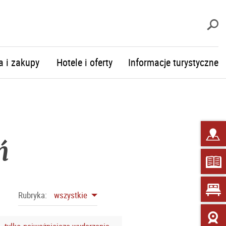
S
a i zakupy
Hotele i oferty
Informacje turystyczne
ń
Rubryka:
wszystkie