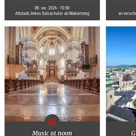
08. sie. 2026 - 10:00
Altstadt, linkes Salzachufer ab Makartsteg
an verschi
Music at noon
G