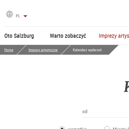
Wybór
PL
języka
Oto Salzburg
Warto zobaczyć
Imprezy arty
Home
Imprezy artystyczne
Kalendarz wydarzeń
od