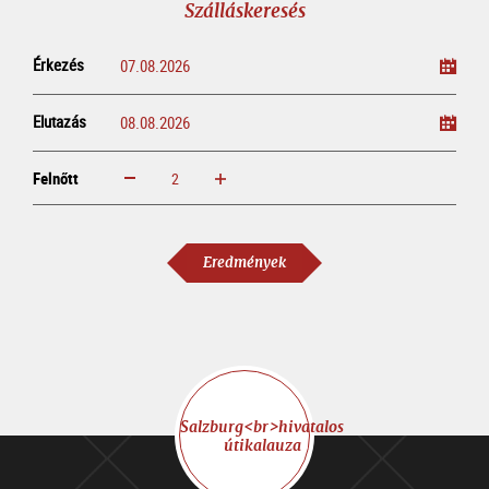
Szálláskeresés
Érkezés
Elutazás
Felnőtt
növelem
csökkentem
Felnőtt
Eredmények
Salzburg<br>hivatalos
útikalauza