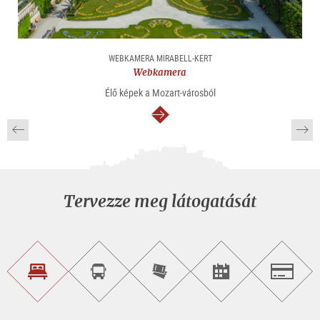
WEBKAMERA MIRABELL-KERT
Webkamera
Élő képek a Mozart-városból
Tovább
Tervezze meg látogatását
Szálláskeresés
Városnéző
Online
Rendezvény
Salzburg
túra
jegyvásárlás
keresése
foglalása