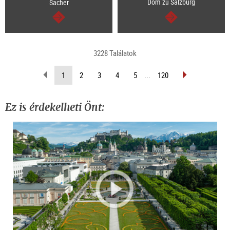
Dom zu Salzburg
Sacher
Tovább
Tovább
3228 Találatok
Lapozás
Lapozás
(Aktuális
1
2
3
4
5
...
120
vissza
előre
oldal)
Ez is érdekelheti Önt: