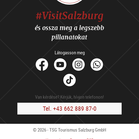
#VisitSalzburg
és ossza meg a legszebb
pillanatokat
Látogasson meg
facebook
Youtube
Instagram
Whats
Tik
Tok
Van kérdése? Kérjük, hívjon telefonon!
Tel. +43 662 889 87-0
© 2026 - TSG Tourismus Salzburg GmbH